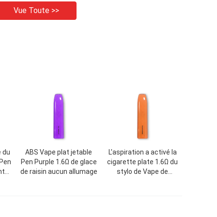
Vue Toute >>
e du
ABS Vape plat jetable
L'aspiration a activé la
 Pen
Pen Purple 1.6Ω de glace
cigarette plate 1.6Ω du
ht
de raisin aucun allumage
stylo de Vape de
cosse/500mAh E