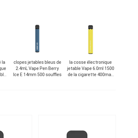
 la
clopes jetables bleus de
la cosse électronique
ique
2.4mL Vape Pen Berry
jetable Vape 6.0ml 1500
able
Ice E 14mm 500 souffles
de la cigarette 400mah
souffle