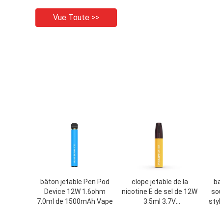
Vue Toute >>
bâton jetable Pen Pod
clope jetable de la
ba
Device 12W 1.6ohm
nicotine E de sel de 12W
so
7.0ml de 1500mAh Vape
3.5ml 3.7V
sty
Vape/cigarette