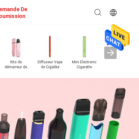
emande De
oumission
Kits de
Diffuseur Vape
Mini Electronic
Vape jetable
No
démarreur de
de Cigalike
Cigarette
Crystal Bar
po
système de
cosse