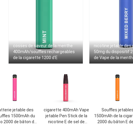
cosses de saveur de la menthe
nicotine jetable des 
400mAh/souffles rechargeables
50mg du dispositif 
de la cigarette 1200 d'E
de Vape de la menth
tterie jetable des
cigarette 400mAh Vape
Souffles jetable
uffles 1500mAh du
jetable Pen Stick de la
1500mAh de la cigar
lo 2000 de bâton de
nicotine E de sel de
2000 du bâton E de
19mm Vape
1.2ohm 5%
glace 3.6V Vape 