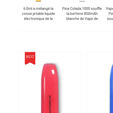
6.0ml a mélangé la
Pina Colada 1000 souffle
Vape
cosse jetable liquide
la batterie 850mAh
Pe
électronique de la
blanche de Vape de
sou
cigarette E 3.5ml Vape
dispositif jetable de
de saveur
cosse
HOT