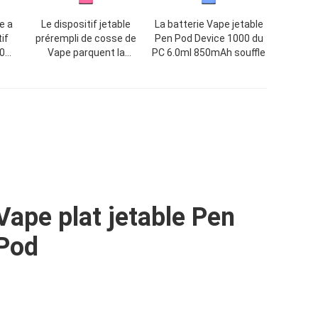
e a
Le dispositif jetable
La batterie Vape jetable
if
prérempli de cosse de
Pen Pod Device 1000 du
0
Vape parquent la
PC 6.0ml 850mAh souffle
te
nicotine 850mAh de 5%
que
Vape plat jetable Pen
Pod