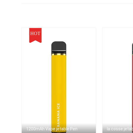
électronique Mini Stick
HOT
1200mAh Vape jetable Pen
la cosse jeta