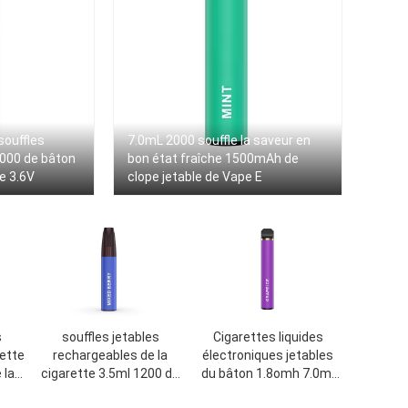
souffles
7.0mL 2000 souffle la saveur en
2000 de bâton
bon état fraîche 1500mAh de
e 3.6V
clope jetable de Vape E
s
souffles jetables
Cigarettes liquides
ette
rechargeables de la
électroniques jetables
 la
cigarette 3.5ml 1200 de
du bâton 1.8omh 7.0ml
de
la nicotine E du sel 7W
de Vape de faveur de