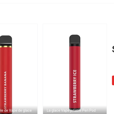
mangue
ble de Vape de glace
La glace Vape jetable Pen Pod