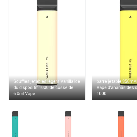
Souffles jetables légers Vanilla Ice
barre jetable 850mA
du dispositif 1000 de cosse de
Vape d'ananas des s
6.0ml Vape
1000