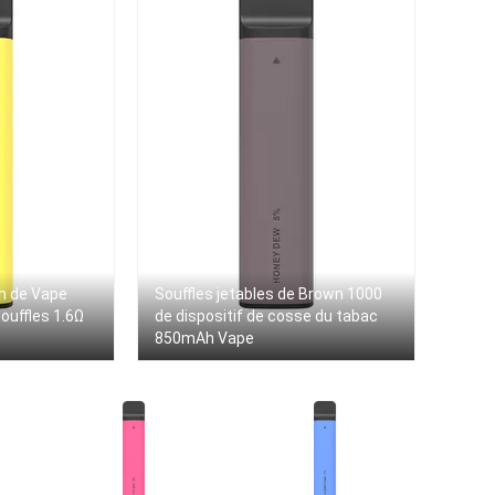
h de Vape
Souffles jetables de Brown 1000
ouffles 1.6Ω
de dispositif de cosse du tabac
850mAh Vape