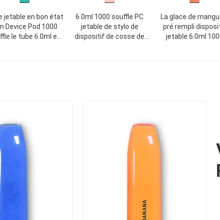
 jetable en bon état
6.0ml 1000 souffle PC
La glace de mangu
n Device Pod 1000
jetable de stylo de
pré rempli disposit
ffle le tube 6.0ml en
dispositif de cosse de
jetable 6.0ml 100
aluminium
Vape pré rempli
souffle la cigaret
850mAh électroni