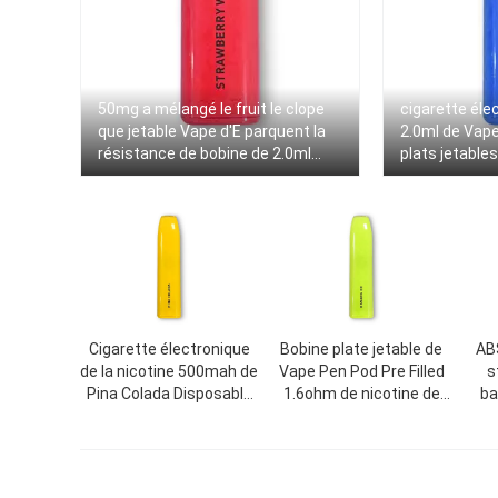
50mg a mélangé le fruit le clope
cigarette éle
que jetable Vape d'E parquent la
2.0ml de Vape
résistance de bobine de 2.0ml
plats jetables
1.6Ω
Cigarette électronique
Bobine plate jetable de
ABS
de la nicotine 500mah de
Vape Pen Pod Pre Filled
s
Pina Colada Disposable
1.6ohm de nicotine de
ba
Flat Vape Pen Pod 5%
sel de 5%