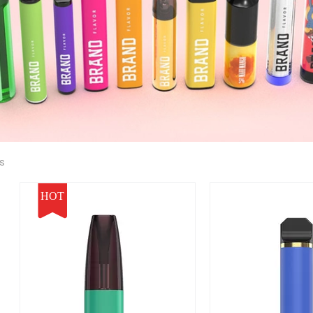
ts
HOT