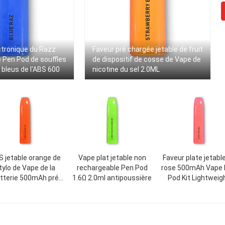
ctronique du Razz
Faveur pré chargée jetable de fruit
 Pen Pod de souffles
de dispositif de cosse de Vape de
 bleus de l'ABS 600
nicotine du sel 2.0ML
 jetable orange de
Vape plat jetable non
Faveur plate jetabl
tylo de Vape de la
rechargeable Pen Pod
rose 500mAh Vape
tterie 500mAh pré
1.6Ω 2.0ml antipoussière
Pod Kit Lightweig
chargé
Peach Oolong