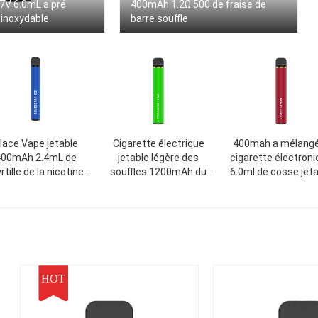
.7V 6.0mL a pré
400mAh 1.2Ω 500 de fraise de
 inoxydable
barre souffle
lace Vape jetable
Cigarette électrique
400mah a mélangé
400mAh 2.4mL de
jetable légère des
cigarette électron
tille de la nicotine
souffles 1200mAh du
6.0ml de cosse jet
50mg
stylo 1500 de Vape
de Vape de fruit
HOT