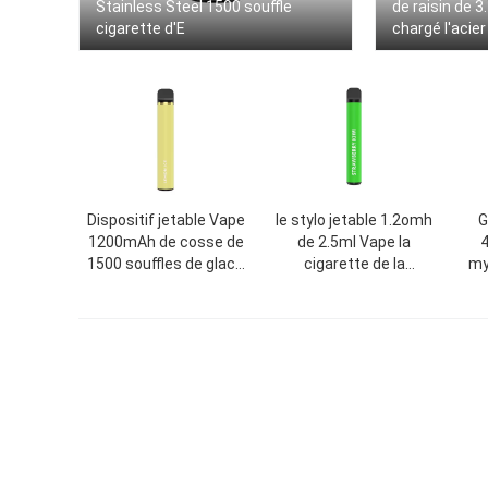
Stainless Steel 1500 souffle
de raisin de 3
cigarette d'E
chargé l'acier
Dispositif jetable Vape
le stylo jetable 1.2omh
G
1200mAh de cosse de
de 2.5ml Vape la
1500 souffles de glace
cigarette de la
myr
jaune de citron
résistance de bobine
500mAh E