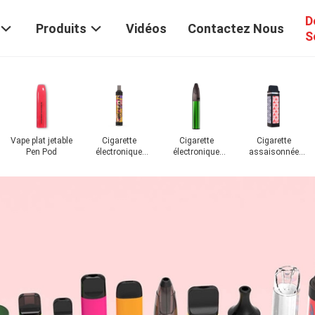
D
Produits
Vidéos
Contactez Nous
S
Vape plat jetable
Cigarette
Cigarette
Cigarette
Pen Pod
électronique
électronique
assaisonnée
jetable
rechargeable
d'E