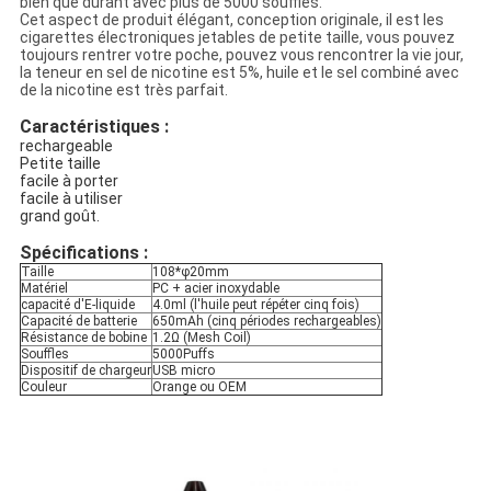
bien que durant avec plus de 5000 souffles.
Cet aspect de produit élégant, conception originale, il est les
cigarettes électroniques jetables de petite taille, vous pouvez
toujours rentrer votre poche, pouvez vous rencontrer la vie jour,
la teneur en sel de nicotine est 5%, huile et le sel combiné avec
de la nicotine est très parfait.
Caractéristiques :
rechargeable
Petite taille
facile à porter
facile à utiliser
grand goût.
Spécifications :
Taille
108*φ20mm
Matériel
PC + acier inoxydable
capacité d'E-liquide
4.0ml (l'huile peut répéter cinq fois)
Capacité de batterie
650mAh (cinq périodes rechargeables)
Résistance de bobine
1.2Ω (Mesh Coil)
Souffles
5000Puffs
Dispositif de chargeur
USB micro
Couleur
Orange ou OEM