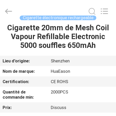
Huayixing
Technology
Co.,
Ltd..
All
Cigarette électronique rechargeable
Rights
Reserved.
Developed
Cigarette 20mm de Mesh Coil
MAISON
by
ECER
Vapour Refillable Electronic
PRODUITS
5000 souffles 650mAh
VIDÉOS
Lieu d'origine:
Shenzhen
Nom de marque:
HuaEason
AU
Certification:
CE ROHS
SUJET
Quantité de
2000PCS
DE
commande min:
NOUS
Prix:
Discuss