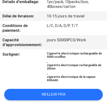
Détails d'emballage:
1pc/pack, 10packs/box,
VISITE
40boxes/carton
D'USINE
Délai de livraison:
10-15 jours de travail
CONTRÔLE
Conditions de
L/C, D/A, D/P, T/T
paiement:
DE
Capacité
jours 50000PCS/Work
QUALITÉ
d'approvisionnement:
Surligner:
Cigarette électronique rechargeable de
DEMANDEZ
5000 souffles
,
UNE
cigarette électronique rechargeable de
20mm
,
CITATION
cigarette électronique de la vapeur
650mAh
PLAN
MEILLEUR PRIX
DU
SITE