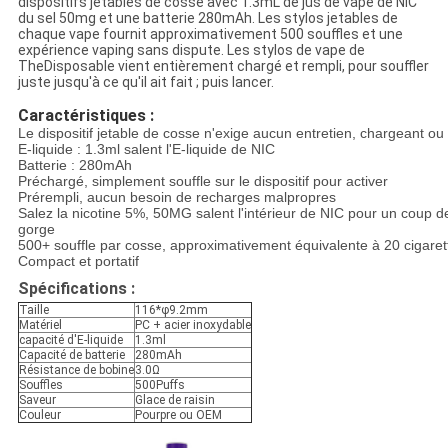
dispositifs jetables de cosse avec 1.3mL de jus de vape de NIC
du sel 50mg et une batterie 280mAh. Les stylos jetables de
chaque vape fournit approximativement 500 souffles et une
expérience vaping sans dispute. Les stylos de vape de
TheDisposable vient entièrement chargé et rempli, pour souffler
juste jusqu'à ce qu'il ait fait ; puis lancer.
Caractéristiques :
Le dispositif jetable de cosse n'exige aucun entretien, chargeant ou
E-liquide : 1.3ml salent l'E-liquide de NIC
Batterie : 280mAh
Préchargé, simplement souffle sur le dispositif pour activer
Prérempli, aucun besoin de recharges malpropres
Salez la nicotine 5%, 50MG salent l'intérieur de NIC pour un coup de 
gorge
500+ souffle par cosse, approximativement équivalente à 20 cigaret
Compact et portatif
Spécifications :
Taille
116*φ9.2mm
Matériel
PC + acier inoxydable
capacité d'E-liquide
1.3ml
Capacité de batterie
280mAh
Résistance de bobine
3.0Ω
Souffles
500Puffs
Saveur
Glace de raisin
Couleur
Pourpre ou OEM