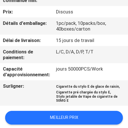
commande min:
VISITE
Prix:
Discuss
D'USINE
Détails d'emballage:
1pc/pack, 10packs/box,
40boxes/carton
CONTRÔLE
DE
Délai de livraison:
15 jours de travail
QUALITÉ
Conditions de
L/C, D/A, D/P, T/T
paiement:
DEMANDEZ
Capacité
jours 50000PCS/Work
d'approvisionnement:
UNE
Surligner:
,
Cigarette du stylo E de glace de raisin
CITATION
,
Cigarette pré chargée du stylo E
Stylo jetable de Vape de cigarette de
50MG E
MEILLEUR PRIX