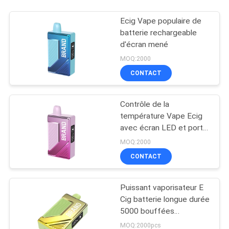
Ecig Vape populaire de
batterie rechargeable
d'écran mené
MOQ:2000
CONTACT
Contrôle de la
température Vape Ecig
avec écran LED et port
de charge USB
MOQ:2000
CONTACT
Puissant vaporisateur E
Cig batterie longue durée
5000 bouffées
conception OEM
MOQ:2000pcs