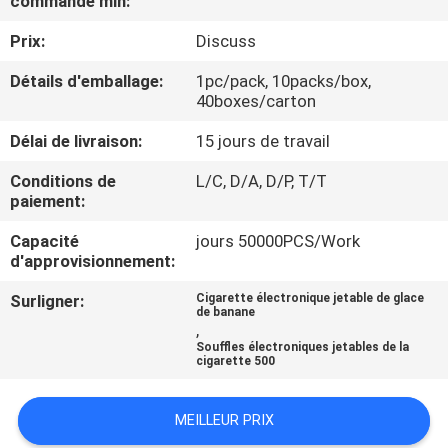
commande min:
VISITE
Prix:
Discuss
D'USINE
Détails d'emballage:
1pc/pack, 10packs/box,
40boxes/carton
CONTRÔLE
DE
Délai de livraison:
15 jours de travail
QUALITÉ
Conditions de
L/C, D/A, D/P, T/T
paiement:
DEMANDEZ
Capacité
jours 50000PCS/Work
d'approvisionnement:
UNE
Surligner:
Cigarette électronique jetable de glace
CITATION
de banane
,
Souffles électroniques jetables de la
cigarette 500
PLAN
DU
MEILLEUR PRIX
SITE