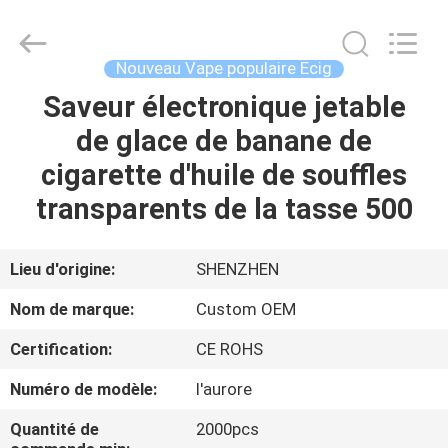
saveur
Vape
jetable
Fournisseur.
Copyright
Nouveau Vape populaire Ecig
©
2021
-
Saveur électronique jetable
MAISON
2025
Shenzhen
de glace de banane de
Huayixing
Technology
Co.,
PRODUITS
cigarette d'huile de souffles
Ltd..
All
Rights
transparents de la tasse 500
Reserved.
Developed
VIDÉOS
by
ECER
Lieu d'origine:
SHENZHEN
AU
Nom de marque:
Custom OEM
SUJET
Certification:
CE ROHS
DE
Numéro de modèle:
l'aurore
NOUS
Quantité de
2000pcs