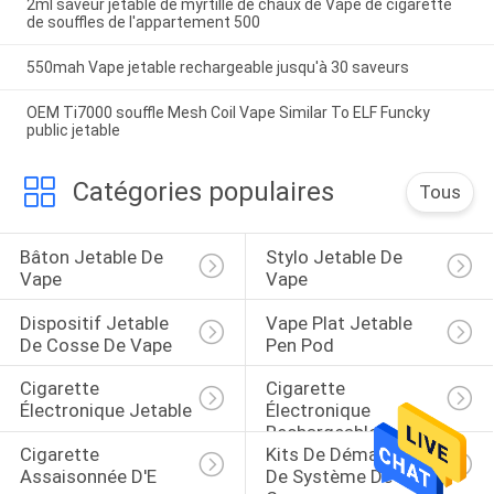
2ml saveur jetable de myrtille de chaux de Vape de cigarette
de souffles de l'appartement 500
550mah Vape jetable rechargeable jusqu'à 30 saveurs
OEM Ti7000 souffle Mesh Coil Vape Similar To ELF Funcky
public jetable
Catégories populaires
Tous
Bâton Jetable De 
Stylo Jetable De 
Vape
Vape
Dispositif Jetable 
Vape Plat Jetable 
De Cosse De Vape
Pen Pod
Cigarette 
Cigarette 
Électronique Jetable
Électronique 
Rechargeable
Cigarette 
Kits De Démarreur 
Assaisonnée D'E
De Système De 