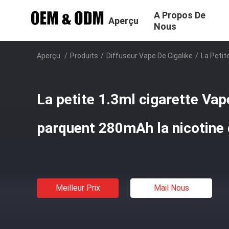
A Propos De
Aperçu
Nous
Aperçu
/
Produits
/
Diffuseur Vape De Cigalike
/
La Petit
La petite 1.3ml cigarette Vap
parquent 280mAh la nicotine 
Meilleur Prix
Mail Nous