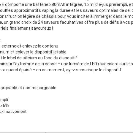
lo E comporte une batterie 280mAh intégrée, 1.3ml d'e-jus prérempli, e
souffles approximatifs vaping la durée et les saveurs optimales de sel
 construction légère de châssis pour vous inciter à immerger dans le 
e, un grand choix de 24 saveurs facultatives offre plus de défis à vos p
iels finalement savoureux !
:
n externe et enlevez le contenu
nium et enlever le dispositif jetable
et le label de silicium au fond du dispositif
ssin sur l'extrémité de la cosse – une lumière de LED rougeoiera sur le b
tera quand épuisé – en ce moment, ayez sans risque le dispositif
hargeable et non rechargeable
empli
de 5%
roximativement