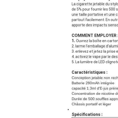
La cigarette jetable du sty
de 5% pour fournir les 500 
une taille portative et une
partout facilement. En outr
apporte des impacts sensor
COMMENT EMPLOYER 
1.
Ouvrez la boîte en carto
2. larme l'emballage d'alumi
3. enlevez et jetez la prise 
4. activez le vape par le de
5. La lumière de LED cligno
Caractéristiques :
Conception jetable non rec
Batterie 280mAh intégrée
capacité 1.3ml d'E-jus prér
Concentration de nicotine 
Durée de 500 souffles app
Châssis portatif et léger
Spécifications :