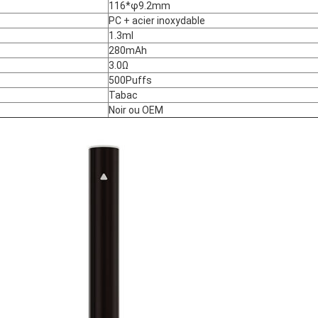
116*φ9.2mm
PC + acier inoxydable
1.3ml
280mAh
3.0Ω
500Puffs
Tabac
Noir ou OEM