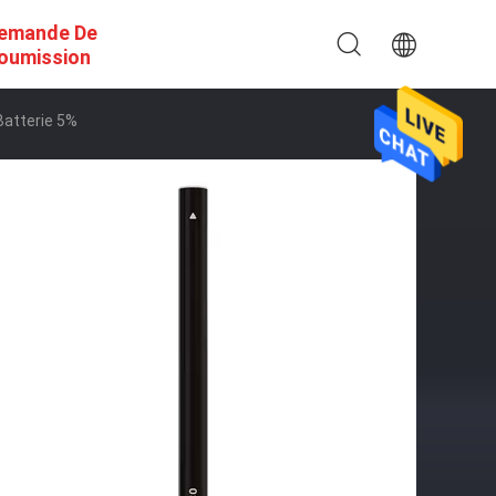
emande De
oumission
Batterie 5%