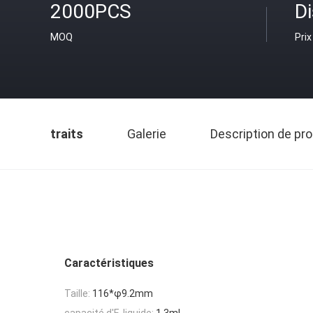
2000PCS
D
MOQ
Prix
traits
Galerie
Description de pro
Caractéristiques
Taille:
116*φ9.2mm
capacité d'E-liquide:
1.3ml