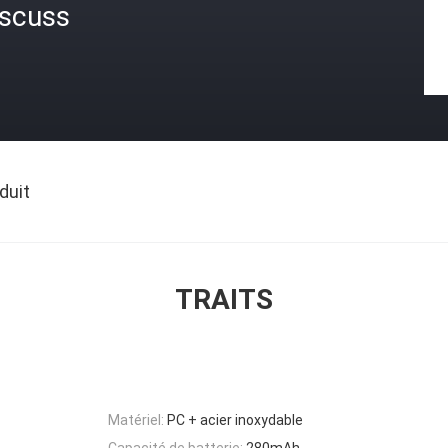
iscuss
duit
TRAITS
Matériel:
PC + acier inoxydable
Capacité de batterie:
280mAh