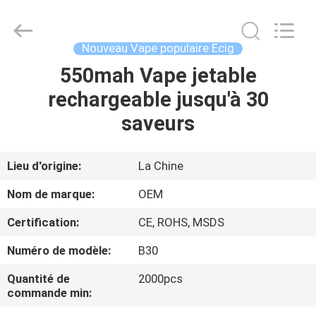
1
double
saveur
Vape
jetable
Nouveau Vape populaire Ecig
Supplier.
Copyright
©
550mah Vape jetable
MAISON
2021
-
rechargeable jusqu'à 30
2025
Shenzhen
Huayixing
PRODUITS
saveurs
Technology
Co.,
Ltd..
All
Rights
VIDÉOS
Lieu d'origine:
La Chine
Reserved.
Developed
by
Nom de marque:
OEM
ECER
AU
Certification:
CE, ROHS, MSDS
SUJET
Numéro de modèle:
B30
DE
NOUS
Quantité de
2000pcs
commande min: