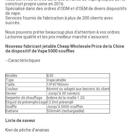
construit propre usine en 2016.
Spécialisé dans des ordres d'ODM et d'OEM de divers dispositifs
de vape.
Services fournis de fabrication à plus de 200 clients avec
succès.
Nous pouvons prêter beaucoup plus d'attention à vos ordres.
La bonne qualité et les prix meilleur marché s'assurent.
Nouveau fabricant jetable Cheap Wholesale Price de la Chine
de dispositif de Vape 5000 souffles
--Caractéristiques
Modèle
B30
Type
Vape jetable
Taille
19*41*80mm
Couleur
Montré ou adapté aux besoins du client
Saveur
Jusqu'à 30 saveurs
Serpentin de chauffage
bobine de la maille 1.2Ω
Eliquid de préremplissage
12.0ml prérempli
Souffle
Jusqu'à 5000 souffles
Batterie
550mAh (rechargeable)
Liste de saveur
Kiwi de pêche d'ananas