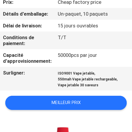
Prix:
Cheap factory price
VISITE
D'USINE
Détails d'emballage:
Un-paquet, 10 paquets
Délai de livraison:
15 jours ouvrables
CONTRÔLE
Conditions de
T/T
DE
paiement:
QUALITÉ
Capacité
50000pcs par jour
d'approvisionnement:
DEMANDEZ
Surligner:
,
ISO9001 Vape jetable
,
550mah Vape jetable rechargeable
UNE
Vape jetable 30 saveurs
CITATION
MEILLEUR PRIX
PLAN
DU
SITE