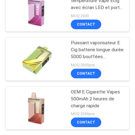
température Vape Ecig
avec écran LED et port
de charge USB
MOQ:2000
CONTACT
Puissant vaporisateur E
Cig batterie longue durée
5000 bouffées
conception OEM
MOQ:2000pcs
CONTACT
OEM E Cigarette Vapes
500mAh 2 heures de
charge rapide
MOQ:2000pcs
CONTACT