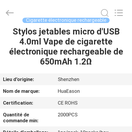
de
650mAh
E
Supplier.
Copyright
Cigarette électronique rechargeable
©
2021
-
Stylos jetables micro d'USB
MAISON
2025
Shenzhen
4.0ml Vape de cigarette
Huayixing
Technology
Co.,
PRODUITS
électronique rechargeable de
Ltd..
All
Rights
650mAh 1.2Ω
Reserved.
Developed
VIDÉOS
by
ECER
Lieu d'origine:
Shenzhen
AU
Nom de marque:
HuaEason
SUJET
Certification:
CE ROHS
DE
Quantité de
2000PCS
NOUS
commande min: