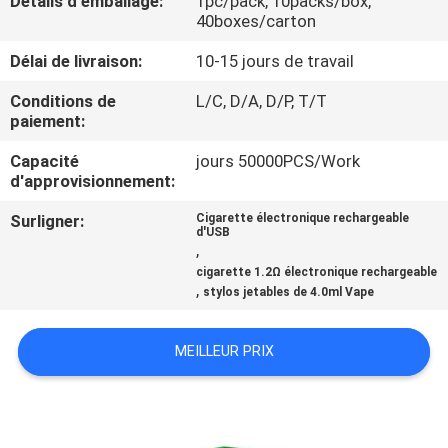
Détails d'emballage:
1pc/pack, 10packs/box,
VISITE
40boxes/carton
D'USINE
Délai de livraison:
10-15 jours de travail
Conditions de
L/C, D/A, D/P, T/T
CONTRÔLE
paiement:
DE
Capacité
jours 50000PCS/Work
QUALITÉ
d'approvisionnement:
Surligner:
Cigarette électronique rechargeable
d'USB
DEMANDEZ
,
UNE
cigarette 1.2Ω électronique rechargeable
,
stylos jetables de 4.0ml Vape
CITATION
MEILLEUR PRIX
PLAN
DU
SITE