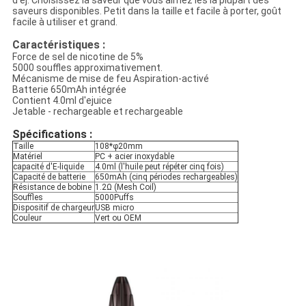
d'ej. Choisissez la saveur que vous aimez les la plupart des
saveurs disponibles. Petit dans la taille et facile à porter, goût
facile à utiliser et grand.
Caractéristiques :
Force de sel de nicotine de 5%
5000 souffles approximativement.
Mécanisme de mise de feu Aspiration-activé
Batterie 650mAh intégrée
Contient 4.0ml d'ejuice
Jetable - rechargeable et rechargeable
Spécifications :
Taille
108*φ20mm
Matériel
PC + acier inoxydable
capacité d'E-liquide
4.0ml (l'huile peut répéter cinq fois)
Capacité de batterie
650mAh (cinq périodes rechargeables)
Résistance de bobine
1.2Ω (Mesh Coil)
Souffles
5000Puffs
Dispositif de chargeur
USB micro
Couleur
Vert ou OEM