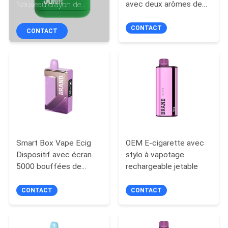
VISITE
avec deux arômes de
Nouveau crayon de
nicotine à 5% et
vapotage populaire avec
D'USINE
batterie de 850 mAh
bobines en maille
CONTACT
CONTACT
CONTRÔLE
DE
QUALITÉ
DEMANDEZ
UNE
Smart Box Vape Ecig
OEM E-cigarette avec
Dispositif avec écran
stylo à vapotage
CITATION
5000 bouffées de
rechargeable jetable
vapotage en douceur
PLAN
hors service d'oem odm
CONTACT
CONTACT
DU
SITE