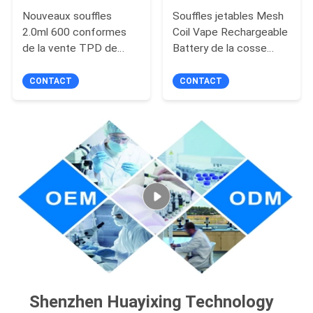
Nouveaux souffles
Souffles jetables Mesh
2.0ml 600 conformes
Coil Vape Rechargeable
de la vente TPD de
Battery de la cosse
cosse de Mini Crytsal
7000 de Vape
Vape Disposable Flat
CONTACT
CONTACT
de conception
Shenzhen Huayixing Technology