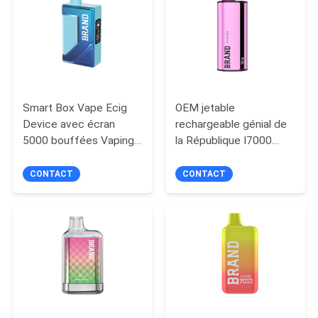
PRIVACY
POLICY
Smart Box Vape Ecig
OEM jetable
Device avec écran
rechargeable génial de
5000 bouffées Vaping
la République I7000
en douceur
600mah Vape
CONTACT
CONTACT