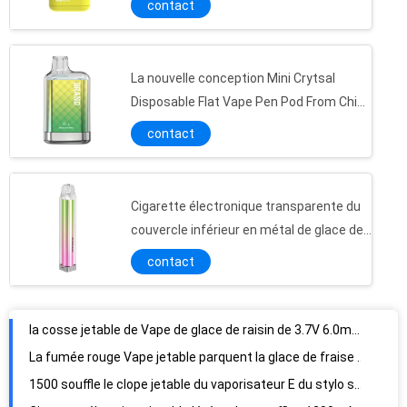
contact
La nouvelle conception Mini Crytsal
Disposable Flat Vape Pen Pod From China
600 d'OEM souffle
contact
Cigarette électronique transparente du
couvercle inférieur en métal de glace de
pastèque lumineuse
contact
la cosse jetable de Vape de glace de raisin de 3.7V 6.0mL a pré chargé l'acier inoxydable
La fumée rouge Vape jetable parquent la glace de fraise de 6.0ml 1200mAh
1500 souffle le clope jetable du vaporisateur E du stylo solides solubles 6.0ml de 19mm Vape