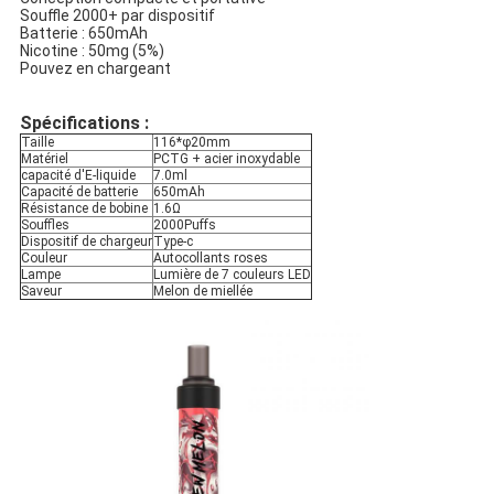
Souffle 2000+ par dispositif
Batterie : 650mAh
Nicotine : 50mg (5%)
Pouvez en chargeant
Spécifications :
Taille
116*φ20mm
Matériel
PCTG + acier inoxydable
capacité d'E-liquide
7.0ml
Capacité de batterie
650mAh
Résistance de bobine
1.6Ω
Souffles
2000Puffs
Dispositif de chargeur
Type-c
Couleur
Autocollants roses
Lampe
Lumière de 7 couleurs LED
Saveur
Melon de miellée