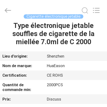
monnayent
la
cosse
jetable
de
Cigarette électronique jetable
Vape
Supplier.
Copyright
Type électronique jetable
MAISON
©
2021
souffles de cigarette de la
-
2025
Shenzhen
PRODUITS
miellée 7.0ml de C 2000
Huayixing
Technology
Co.,
Ltd..
All
VIDÉOS
Lieu d'origine:
Shenzhen
Rights
Reserved.
Developed
Nom de marque:
HuaEason
by
ECER
AU
Certification:
CE ROHS
SUJET
Quantité de
2000PCS
DE
commande min:
NOUS
Prix:
Discuss