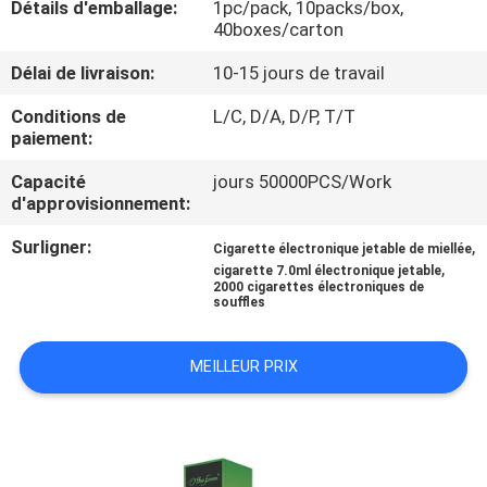
Détails d'emballage:
1pc/pack, 10packs/box,
VISITE
40boxes/carton
D'USINE
Délai de livraison:
10-15 jours de travail
CONTRÔLE
Conditions de
L/C, D/A, D/P, T/T
paiement:
DE
Capacité
jours 50000PCS/Work
QUALITÉ
d'approvisionnement:
Surligner:
,
Cigarette électronique jetable de miellée
DEMANDEZ
,
cigarette 7.0ml électronique jetable
2000 cigarettes électroniques de
UNE
souffles
CITATION
MEILLEUR PRIX
PLAN
DU
SITE