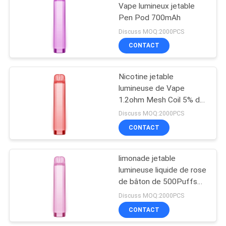
Vape lumineux jetable
Pen Pod 700mAh
39
Discuss MOQ:2000PCS
Cigarette
CONTACT
assaisonnée d'E
Nicotine jetable
lumineuse de Vape
1.2ohm Mesh Coil 5% de
commutateur de flux
Discuss MOQ:2000PCS
d'air
CONTACT
16
Kits de démarreur
limonade jetable
lumineuse liquide de rose
de système de
de bâton de 500Puffs
cosse
4.5ml Vape
Discuss MOQ:2000PCS
CONTACT