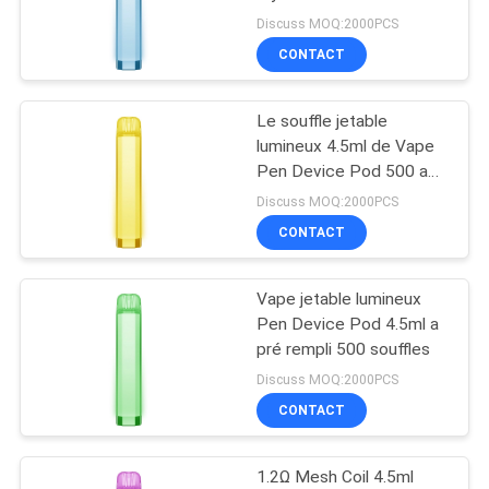
Vape
Discuss MOQ:2000PCS
CONTACT
PRIVACY
16
POLICY
Cigarette
Le souffle jetable
lumineux 4.5ml de Vape
électronique jetable
Pen Device Pod 500 a
pré rempli batterie
Discuss MOQ:2000PCS
700mAh
CONTACT
Vape jetable lumineux
11
Pen Device Pod 4.5ml a
Cigarette
pré rempli 500 souffles
Discuss MOQ:2000PCS
électronique
CONTACT
rechargeable
1.2Ω Mesh Coil 4.5ml