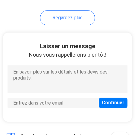
30
Regardez plus
Diffuseur Vape de
Cigalike
Laisser un message
Nous vous rappellerons bientôt!
19
Mini Electronic
Cigarette