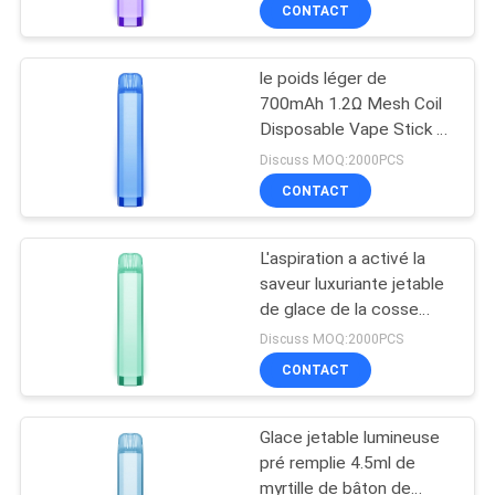
VISITE
CONTACT
D'USINE
le poids léger de
36
700mAh 1.2Ω Mesh Coil
CONTRÔLE
Disposable Vape Stick a
Dispositif jetable de
DE
mélangé Berry Flavor
Discuss MOQ:2000PCS
cosse de Vape
QUALITÉ
CONTACT
L'aspiration a activé la
DEMANDEZ
saveur luxuriante jetable
UNE
de glace de la cosse
10
4.5ml 7000mAh de Vape
CITATION
Discuss MOQ:2000PCS
Vape plat jetable
CONTACT
PLAN
Pen Pod
Glace jetable lumineuse
DU
pré remplie 4.5ml de
SITE
myrtille de bâton de