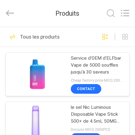
Huayixing
Technology
Co.,
Produits
Ltd..
All
Rights
Reserved.
MAISON
Developed
80
by
Tous les produits
ECER
Bâton jetable de
PRODUITS
Vape
Service d'OEM d'ELFbar
Vape de 5000 souffles
VIDÉOS
jusqu'à 30 saveurs
Cheap factory price MOQ:2000pcs
AU
CONTACT
34
SUJET
Stylo jetable de
le sel Nic Luminous
DE
Disposable Vape Stick
NOUS
Vape
500+ de 4.5mL 50MG
souffle pré rempli
Discuss MOQ:2000PCS