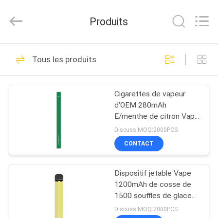
Huayixing
Technology
Co.,
Produits
Ltd..
All
Rights
Reserved.
MAISON
Developed
80
by
Tous les produits
ECER
Bâton jetable de
PRODUITS
Vape
Cigarettes de vapeur
d'OEM 280mAh
VIDÉOS
E/menthe de citron Vape
jetable 3.0Ω 1.3ml
Discuss MOQ:2000PCS
AU
CONTACT
34
SUJET
Stylo jetable de
Dispositif jetable Vape
DE
1200mAh de cosse de
NOUS
Vape
1500 souffles de glace
jaune de citron
Discuss MOQ:2000PCS