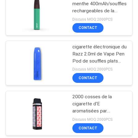
menthe 400mAh/souffles
rechargeables de la
39
cigarette 1200 d'E
Discuss MOQ:2000PCS
Cigarette
CONTACT
assaisonnée d'E
cigarette électronique du
Razz 2.0ml de Vape Pen
Pod de souffles plats
jetables bleus de l'ABS
Discuss MOQ:2000PCS
600
CONTACT
16
Kits de démarreur
2000 cosses de la
cigarette d'E
de système de
aromatisées par
cosse
souffles/1400mAh Vape
Discuss MOQ:2000PCS
pré chargées
CONTACT