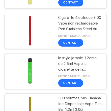
VISITE
CONTACT
D'USINE
Cigarette électrique 3.0Ω
36
Vape non rechargeable
CONTRÔLE
Pen Stainless Steel du
Dispositif jetable de
DE
stylo E de 5%
Discuss MOQ:2000PCS
cosse de Vape
QUALITÉ
CONTACT
le stylo jetable 1.2omh
DEMANDEZ
de 2.5ml Vape la
UNE
cigarette de la
10
résistance de bobine
CITATION
Discuss MOQ:2000PCS
500mAh E
Vape plat jetable
CONTACT
PLAN
Pen Pod
500 souffles Mini Banana
DU
Ice Disposable Vape Pen
SITE
Bar 1.3ml 3.0Ω