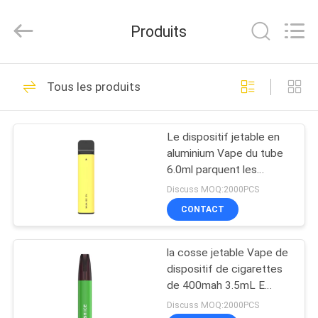
rechargeable
de
400mAh
Produits
E
Fournisseur.
Copyright
©
2021
MAISON
80
-
2025
Tous les produits
Shenzhen
Bâton jetable de
Huayixing
Technology
PRODUITS
Co.,
Vape
Ltd..
Le dispositif jetable en
All
Rights
aluminium Vape du tube
Reserved.
VIDÉOS
Developed
6.0ml parquent les
by
souffles 850mAh 1000
ECER
Discuss MOQ:2000PCS
AU
CONTACT
34
SUJET
Stylo jetable de
la cosse jetable Vape de
DE
dispositif de cigarettes
NOUS
Vape
de 400mah 3.5mL E
parquent des extraits du
Discuss MOQ:2000PCS