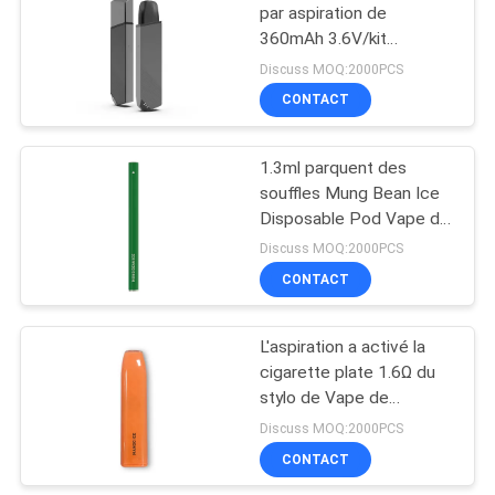
par aspiration de
360mAh 3.6V/kit
39
électronique 1.2Ω de
Discuss MOQ:2000PCS
démarreur de cigarette
Cigarette
CONTACT
assaisonnée d'E
1.3ml parquent des
souffles Mung Bean Ice
Disposable Pod Vape de
la cigarette 500 d'E
Discuss MOQ:2000PCS
CONTACT
16
Kits de démarreur
L'aspiration a activé la
cigarette plate 1.6Ω du
de système de
stylo de Vape de
cosse
cosse/500mAh E
Discuss MOQ:2000PCS
CONTACT