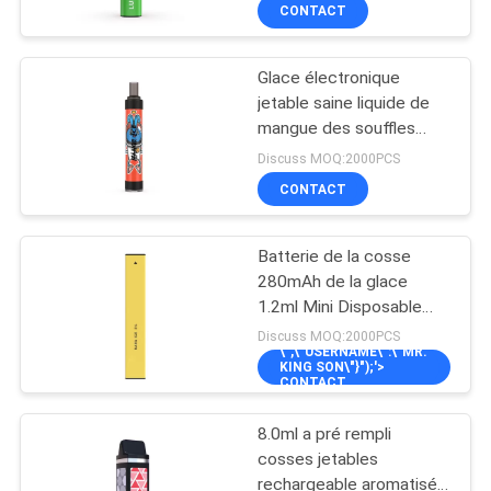
fruit 1.2ohm
VISITE
CONTACT
D'USINE
Glace électronique
36
jetable saine liquide de
CONTRÔLE
mangue des souffles
Dispositif jetable de
DE
4.0ml de la cigarette
Discuss MOQ:2000PCS
cosse de Vape
2000 d'E
QUALITÉ
CONTACT
Batterie de la cosse
DEMANDEZ
280mAh de la glace
UNE
1.2ml Mini Disposable
10
Electronic Cigarette
CITATION
Discuss MOQ:2000PCS
\",\"USERNAME\":\"MR.
Vape de banane
Vape plat jetable
KING SON\"}");'>
CONTACT
PLAN
Pen Pod
8.0ml a pré rempli
DU
cosses jetables
SITE
rechargeable aromatisée