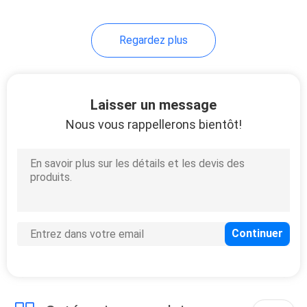
30
Regardez plus
Diffuseur Vape de
Cigalike
Laisser un message
Nous vous rappellerons bientôt!
19
Mini Electronic
Cigarette