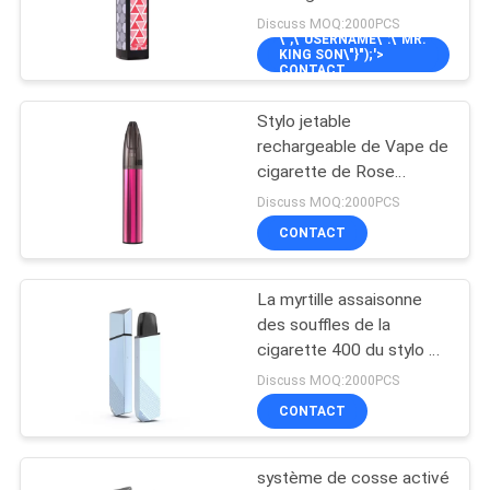
de Vape de souffles de
Discuss MOQ:2000PCS
\",\"USERNAME\":\"MR.
cigarette d'E 2000
KING SON\"}");'>
PRIVACY
CONTACT
16
POLICY
Cigarette
Stylo jetable
rechargeable de Vape de
électronique jetable
cigarette de Rose
650mAh 4.0ml E/5000
Discuss MOQ:2000PCS
souffles
CONTACT
La myrtille assaisonne
11
des souffles de la
Cigarette
cigarette 400 du stylo E
des kits 3.6V 2.5ml Vape
Discuss MOQ:2000PCS
électronique
de démarreur de
CONTACT
système de cosse
rechargeable
système de cosse activé