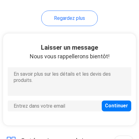
30
Regardez plus
Diffuseur Vape de
Cigalike
Laisser un message
Nous vous rappellerons bientôt!
19
Mini Electronic
Cigarette