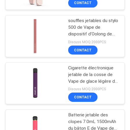
parquent la bobine
VISITE
CONTACT
1.2ohm
D'USINE
souffles jetables du stylo
36
500 de Vape de
CONTRÔLE
dispositif d'Oolong de
Dispositif jetable de
DE
pêche de 1.3ml 280mAh
Discuss MOQ:2000PCS
cosse de Vape
QUALITÉ
CONTACT
Cigarette électronique
DEMANDEZ
jetable de la cosse de
UNE
Vape de glace légère de
10
raisin/400mah 500puffs
CITATION
Discuss MOQ:2000PCS
Vape plat jetable
CONTACT
PLAN
Pen Pod
Batterie jetable des
DU
clopes 7.0mL 1500mAh
SITE
du bâton E de Vape de