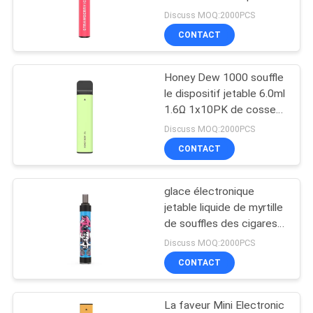
PC d'acier inoxydable
Discuss MOQ:2000PCS
CONTACT
PRIVACY
16
POLICY
Cigarette
Honey Dew 1000 souffle
le dispositif jetable 6.0ml
électronique jetable
1.6Ω 1x10PK de cosse
de Vape
Discuss MOQ:2000PCS
CONTACT
glace électronique
11
jetable liquide de myrtille
Cigarette
de souffles des cigares
2000 de 7.0ml E
Discuss MOQ:2000PCS
électronique
CONTACT
rechargeable
La faveur Mini Electronic