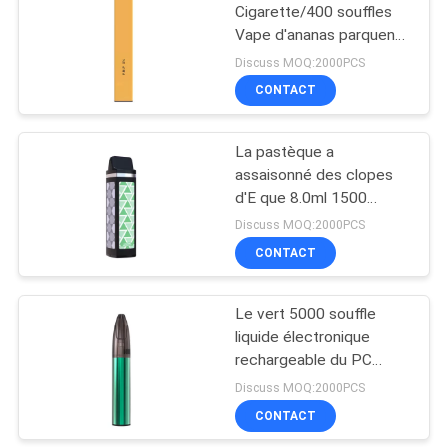
Cigarette/400 souffles
Vape d'ananas parquent
39
la longueur de 9.7cm
Discuss MOQ:2000PCS
Cigarette
CONTACT
assaisonnée d'E
La pastèque a
assaisonné des clopes
d'E que 8.0ml 1500
souffle stylo de
Discuss MOQ:2000PCS
1200mAh Vape
CONTACT
16
Kits de démarreur
Le vert 5000 souffle
liquide électronique
de système de
rechargeable du PC
cosse
4.0ml E de cigarette
Discuss MOQ:2000PCS
CONTACT