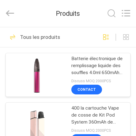
rechargeable
de
50g
Produits
Vape
Supplier.
Copyright
©
2021
MAISON
80
-
2025
Tous les produits
Shenzhen
Bâton jetable de
Huayixing
Technology
PRODUITS
Co.,
Vape
Ltd..
Batterie électronique de
All
Rights
remplissage liquide des
Reserved.
VIDÉOS
Developed
souffles 4.0ml 650mAh
by
de la cigarette 5000 d'E
ECER
Discuss MOQ:2000PCS
AU
CONTACT
34
SUJET
Stylo jetable de
400 la cartouche Vape
DE
de cosse de Kit Pod
NOUS
Vape
System 360mAh de
démarreur de souffles
Discuss MOQ:2000PCS