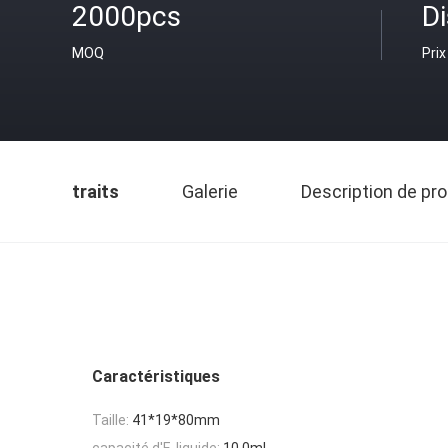
2000pcs
D
MOQ
Prix
traits
Galerie
Description de pro
Caractéristiques
Taille:
41*19*80mm
capacité d'E-liquide:
10.0ml