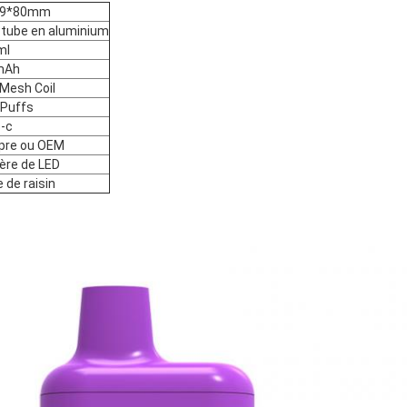
19*80mm
 tube en aluminium
ml
mAh
 Mesh Coil
Puffs
-c
pre ou OEM
ère de LED
 de raisin