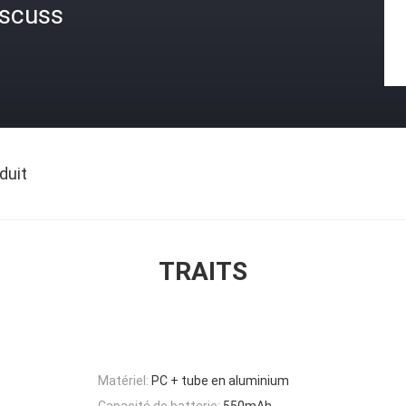
iscuss
duit
TRAITS
Matériel:
PC + tube en aluminium
Capacité de batterie:
550mAh