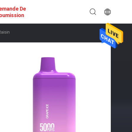
emande De
oumission
aisin