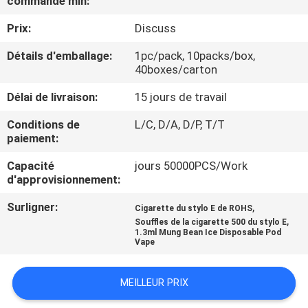
commande min:
VISITE
Prix:
Discuss
D'USINE
Détails d'emballage:
1pc/pack, 10packs/box,
40boxes/carton
CONTRÔLE
DE
Délai de livraison:
15 jours de travail
QUALITÉ
Conditions de
L/C, D/A, D/P, T/T
paiement:
DEMANDEZ
Capacité
jours 50000PCS/Work
d'approvisionnement:
UNE
Surligner:
,
Cigarette du stylo E de ROHS
CITATION
,
Souffles de la cigarette 500 du stylo E
1.3ml Mung Bean Ice Disposable Pod
Vape
MEILLEUR PRIX