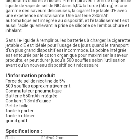
dispositifs colorés et lisses. Prérempli avec 1.3ml de disponible
liquide de vape de sel de NIC dans 5,0% la force (50mg) et une
gamme des saveurs délicieuses, la cigarette jetable d'E avec
une expérience satisfaisante. Une batterie 280mAh
automatique est intégrée au dispositif, et l'établissement est
aussi facile qu'enlevant la prise de silicone de l'embouchure et
inhalant.
Sans l'e-liquide à remplir ou les batteries à charger, la cigarette
jetable d'E est idéale pour l'usage des jours quand le transport
d'un plus grand dispositif est incommode. La bobine intégrée
est entourée par le coton organique pour maximiser la saveur
produite, et peut durer jusqu'à 500 souffles selon l'utilisation
avant qu'un nouveau dispositif soit nécessaire.
L'information produit
Force de sel de nicotine de 5%
500 souffles approximativement.
Commutateur pneumatique
Batterie 550mAh intégrée
Contient 1.3ml d'ejuice
Petite taille
facile à porter
facile à utiliser
grand goût.
Spécifications :
Taille
116*φ9.2mm