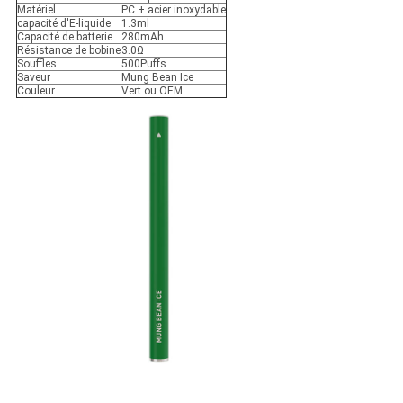
Matériel
PC + acier inoxydable
capacité d'E-liquide
1.3ml
Capacité de batterie
280mAh
Résistance de bobine
3.0Ω
Souffles
500Puffs
Saveur
Mung Bean Ice
Couleur
Vert ou OEM