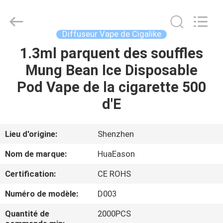
stylo
E
de
280mAh
Vape
Diffuseur Vape de Cigalike
Fournisseur.
Copyright
©
1.3ml parquent des souffles
MAISON
2021
-
Mung Bean Ice Disposable
2024
huaeason.com.
All
PRODUITS
Pod Vape de la cigarette 500
Rights
Reserved.
Developed
d'E
by
ECER
VIDÉOS
Lieu d'origine:
Shenzhen
AU
Nom de marque:
HuaEason
SUJET
Certification:
CE ROHS
DE
Numéro de modèle:
D003
NOUS
Quantité de
2000PCS