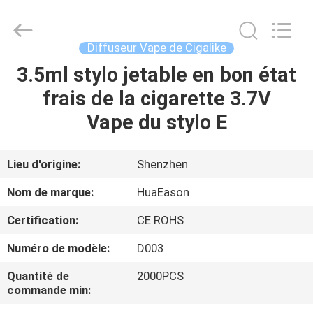
stylo
E
de
280mAh
Vape
Diffuseur Vape de Cigalike
Fournisseur.
Copyright
©
3.5ml stylo jetable en bon état
MAISON
2021
-
frais de la cigarette 3.7V
2024
huaeason.com.
All
PRODUITS
Vape du stylo E
Rights
Reserved.
Developed
by
ECER
VIDÉOS
Lieu d'origine:
Shenzhen
Nom de marque:
HuaEason
AU
Certification:
CE ROHS
SUJET
Numéro de modèle:
D003
DE
NOUS
Quantité de
2000PCS
commande min: