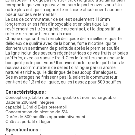
Le dispositif n'exige pas l'entretien, et la grâce à sa dimension
compacte que vous pouvez toujours la porter avec vous ! Un
autre plus est que la cigarette ne laisse absolument aucune
odeur sur des vêtements !
Le cas de commutateur de sel est seulement 116mm
longtemps et est fait d'inoxydable et en plastique. Le
revêtement est très agréable au contact, et le dispositif lui-
même se repose bien dans la main.
Chaque dispositif est rempli de liquide de la meilleure qualité
délicieux de qualité avec de la bonne, forte nicotine, qui te
donnera un sentiment de plénitude après le premier souffle.
La ligne inclut des saveurs régénératrices de vos fruits et baies
préférés, avec ou sans le froid. Ceci le facilitera pour choisir le
bon goût juste pour vous ! Il convient noter que le goût dans le
nouveau commutateur de sel est distingué par un arome
naturel et riche, qui le distingue de beaucoup d'analogues.
Ses avantages ne finissent pas là, salent le commutateur
contient de 1,3 ml de liquide, qui est assez pour 500 souffles.
Caractéristiques :
Conception jetable non rechargeable et non rechargeable
Batterie 280mAh intégrée
capacité 1.3ml d'E-jus prérempli
Concentration de nicotine de 5%
Durée de 500 souffles approximativement
Châssis portatif et léger
Spécifications :