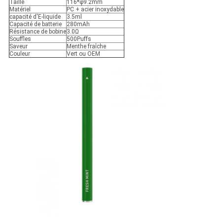
Taille
116*φ9.2mm
Matériel
PC + acier inoxydable
capacité d'E-liquide
3.5ml
Capacité de batterie
280mAh
Résistance de bobine
3.0Ω
Souffles
500Puffs
Saveur
Menthe fraîche
Couleur
Vert ou OEM