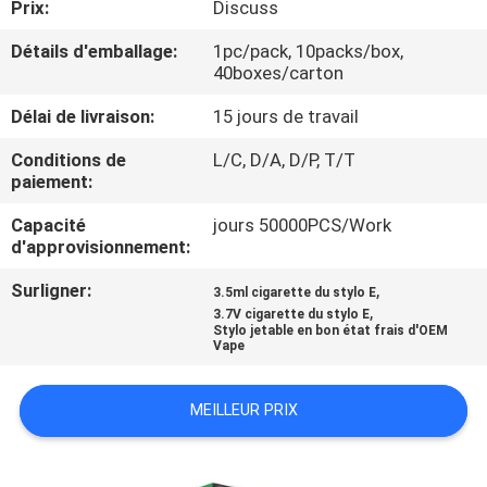
Prix:
Discuss
VISITE
D'USINE
Détails d'emballage:
1pc/pack, 10packs/box,
40boxes/carton
CONTRÔLE
Délai de livraison:
15 jours de travail
DE
Conditions de
L/C, D/A, D/P, T/T
paiement:
QUALITÉ
Capacité
jours 50000PCS/Work
d'approvisionnement:
DEMANDEZ
Surligner:
,
3.5ml cigarette du stylo E
UNE
,
3.7V cigarette du stylo E
CITATION
Stylo jetable en bon état frais d'OEM
Vape
MEILLEUR PRIX