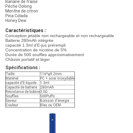
Banane de fraise
Pêche Oolong
Menthe de citron
Pina Colada
Honey Dew
Caractéristiques :
Conception jetable non rechargeable et non rechargeable
Batterie 280mAh intégrée
capacité 1.3ml d'E-jus prérempli
Concentration de nicotine de 5%
Durée de 500 souffles approximativement
Châssis portatif et léger
Spécifications :
Taille
116*φ9.2mm
Matériel
PC + acier inoxydable
capacité d'E-liquide
1.3ml
Capacité de batterie
280mAh
Résistance de bobine
3.0Ω
Souffles
500Puffs
Saveur
Boisson d'énergie
Couleur
Bleu ou OEM