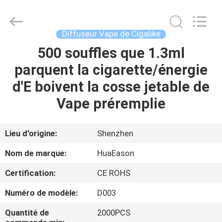
stylo
E
de
280mAh
Vape
Diffuseur Vape de Cigalike
Fournisseur.
Copyright
©
500 souffles que 1.3ml
MAISON
2021
-
parquent la cigarette/énergie
2024
huaeason.com.
All
PRODUITS
d'E boivent la cosse jetable de
Rights
Reserved.
Developed
Vape préremplie
by
ECER
VIDÉOS
Lieu d'origine:
Shenzhen
AU
Nom de marque:
HuaEason
SUJET
Certification:
CE ROHS
DE
Numéro de modèle:
D003
NOUS
Quantité de
2000PCS