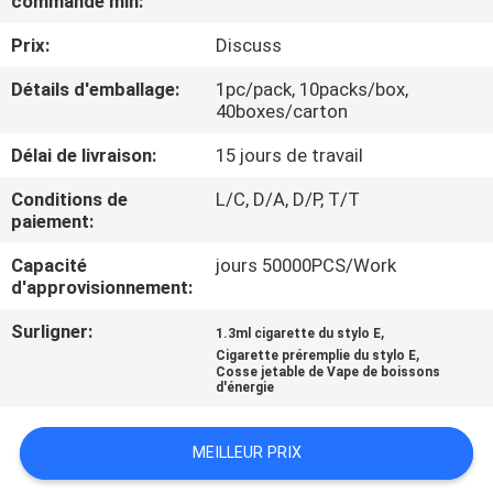
commande min:
VISITE
Prix:
Discuss
D'USINE
Détails d'emballage:
1pc/pack, 10packs/box,
40boxes/carton
CONTRÔLE
DE
Délai de livraison:
15 jours de travail
QUALITÉ
Conditions de
L/C, D/A, D/P, T/T
paiement:
DEMANDEZ
Capacité
jours 50000PCS/Work
d'approvisionnement:
UNE
Surligner:
,
1.3ml cigarette du stylo E
CITATION
,
Cigarette préremplie du stylo E
Cosse jetable de Vape de boissons
d'énergie
MEILLEUR PRIX