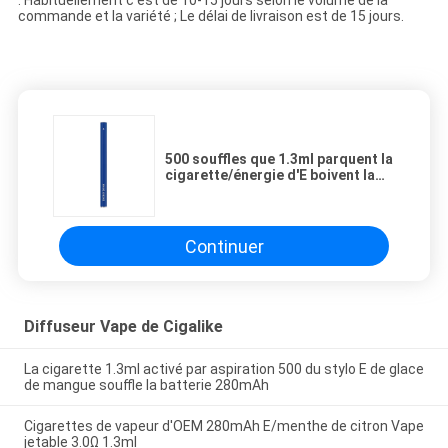
: Habituellement c'est de 10-15 jours selon le volume de la
commande et la variété ; Le délai de livraison est de 15 jours.
500 souffles que 1.3ml parquent la
cigarette/énergie d'E boivent la
cosse jetable de Vape préremplie
Continuer
Diffuseur Vape de Cigalike
La cigarette 1.3ml activé par aspiration 500 du stylo E de glace
de mangue souffle la batterie 280mAh
Cigarettes de vapeur d'OEM 280mAh E/menthe de citron Vape
jetable 3.0Ω 1.3ml