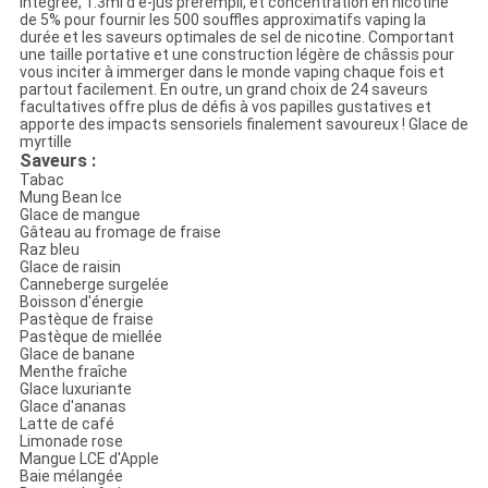
intégrée, 1.3ml d'e-jus prérempli, et concentration en nicotine
de 5% pour fournir les 500 souffles approximatifs vaping la
durée et les saveurs optimales de sel de nicotine. Comportant
une taille portative et une construction légère de châssis pour
vous inciter à immerger dans le monde vaping chaque fois et
partout facilement. En outre, un grand choix de 24 saveurs
facultatives offre plus de défis à vos papilles gustatives et
apporte des impacts sensoriels finalement savoureux ! Glace de
myrtille
Saveurs :
Tabac
Mung Bean Ice
Glace de mangue
Gâteau au fromage de fraise
Raz bleu
Glace de raisin
Canneberge surgelée
Boisson d'énergie
Pastèque de fraise
Pastèque de miellée
Glace de banane
Menthe fraîche
Glace luxuriante
Glace d'ananas
Latte de café
Limonade rose
Mangue LCE d'Apple
Baie mélangée