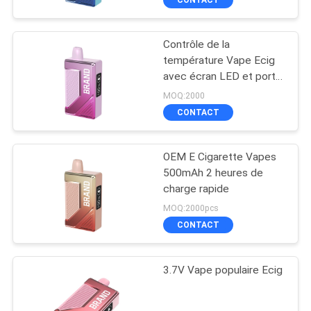
Contrôle de la
température Vape Ecig
avec écran LED et port
de charge USB
MOQ:2000
CONTACT
OEM E Cigarette Vapes
500mAh 2 heures de
charge rapide
MOQ:2000pcs
CONTACT
3.7V Vape populaire Ecig