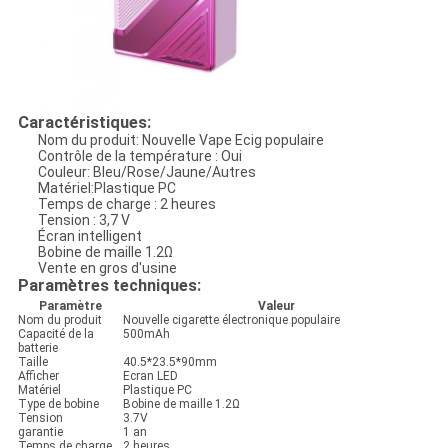
Caractéristiques:
Nom du produit: Nouvelle Vape Ecig populaire
Contrôle de la température : Oui
Couleur: Bleu/Rose/Jaune/Autres
Matériel:Plastique PC
Temps de charge : 2 heures
Tension : 3,7 V
Écran intelligent
Bobine de maille 1.2Ω
Vente en gros d'usine
Paramètres techniques:
Paramètre
Valeur
Nom du produit
Nouvelle cigarette électronique populaire
Capacité de la
500mAh
batterie
Taille
40.5*23.5*90mm
Afficher
Ecran LED
Matériel
Plastique PC
Type de bobine
Bobine de maille 1.2Ω
Tension
3.7V
garantie
1 an
Temps de charge
2 heures