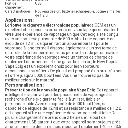
Port de
USB
chargement
Caractéristiques
Nouveau design, batterie rechargeable, bobine à mailles
de 1,2 Ω
Applications:
Le
Nouvelle cigarette électronique populaire
de OEM est un
excellent choix pour les amateurs de vapotage qui souhaitent
vivre une expérience de vapotage unique.Cet ecig a été conçu
avec une batterie puissante de 500 mAh et une capacité de
eliquide de 12 ml, ce qui en fait un appareil parfait pour le
vapotage à long terme.Il dispose également d'un système de
contrôle de la température, vous permettant de personnaliser
votre expérience de vapotage.Avec un temps de charge de
seulement deux heures et une garantie d'un an, le New Popular
Vape Ecig est un excellent choix pour les vapoteurs
occasionnels ou sérieux.De plus, il est proposé à un prix très bas
et offre jusqu'à 5000 bouffées.Vous ne trouverez pas de
meilleur ecig sur le marché.
Personnalisation :
Présentation de la nouvelle populaire Vape Ecig!
Cet appareil
intelligent est parfait pour les passionnés de vapotage à la
recherche d'une e-cigarette facile à utiliser, fiable et
personnalisable.Avec sa capacité de 5000 bouffées, sa
capacité de eliquide de 12 ml et sa résistance à mailles de 1,2 Ω,
cet appareil offre une expérience de vapotage imbattable.De
plus, le chargement ne prend que 2 heures et le port de
chargement USB garantit que votre appareil sera toujours prêt
à fonctionner.Le design mince, mesurant seulement 40,5 x 23,5