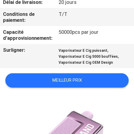
Délai de livraison:
20 jours
VISITE
D'USINE
Conditions de
T/T
paiement:
CONTRÔLE
Capacité
50000pcs par jour
d'approvisionnement:
DE
Surligner:
,
Vaporisateur E Cig puissant
QUALITÉ
,
Vaporisateur E Cig 5000 bouffées
Vaporisateur E Cig OEM Design
DEMANDEZ
MEILLEUR PRIX
UNE
CITATION
PLAN
DU
SITE