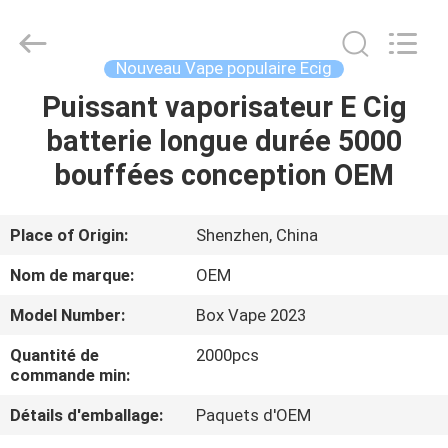
différente
des
couleurs
E
Supplier.
Nouveau Vape populaire Ecig
Copyright
©
2021
Puissant vaporisateur E Cig
MAISON
-
2025
batterie longue durée 5000
Shenzhen
Huayixing
Technology
PRODUITS
bouffées conception OEM
Co.,
Ltd..
All
Rights
Reserved.
VIDÉOS
Place of Origin:
Shenzhen, China
Developed
by
ECER
Nom de marque:
OEM
AU
Model Number:
Box Vape 2023
SUJET
Quantité de
2000pcs
DE
commande min:
NOUS
Détails d'emballage:
Paquets d'OEM