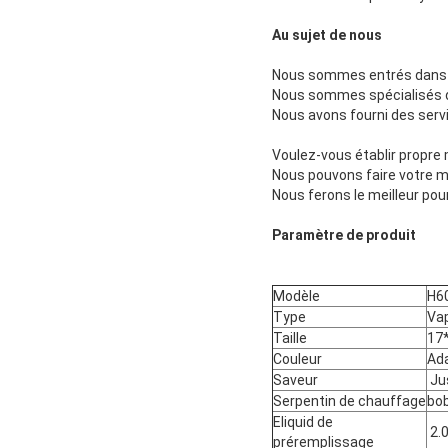
Au sujet de nous
Nous sommes entrés dans de
Nous sommes spécialisés d
Nous avons fourni des servi
Voulez-vous établir propre
Nous pouvons faire votre m
Nous ferons le meilleur pour
Paramètre de produit
Modèle
H6
Type
Vap
Taille
17
Couleur
Ada
Saveur
Ju
Serpentin de chauffage
bob
Eliquid de
2.
préremplissage