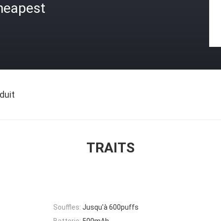
heapest
duit
TRAITS
Souffles:
Jusqu'à 600puffs
Batterie:
500mAh