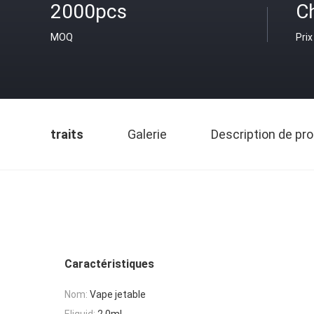
2000pcs
C
MOQ
Prix
traits
Galerie
Description de pro
Caractéristiques
Nom:
Vape jetable
Eliquid:
2.0ml