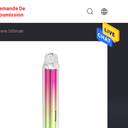
emande De
oumission
tterie 500mah