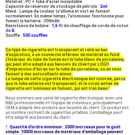
Matériel : PC + tube d'acier inoxydable
Capacité de réservoir de stockage de pétrole :
2ml
Mené : Lampe de couleur (s'allume et sort en fumant
normalement. En même temps, l'atomiseur fonctionne pour
fumer) la batterie : 300mAh
Résistance de bobine :
1,6
fil de chauffage de corde de coton
de
Ω
Souffle :
500 souffles
Ce type de cigarette est transparent et relié au bec
d'aspiration, à un couvercle inférieur de matériel au fond.
L'intérieur du tube de fumée est le tube blanc de porcelaine,
qui peut être adapté aux besoins du client par LOGO
d'impression d'écran sur le tube de porcelaine, ou en vous
faisant à des autocollants aimez.
La lampe de cette cigarette électronique est colorée, parce
que le tube externe est transparent, et le corps entier de
cigarette est lumineux en fumant, qui est très beau !
Nous sommes une usine de cigarette électronique, avec une
R&D professionnelle et l'équipe de créateurs, principalement
OEM a adapté des produits aux besoins du client. Ce produit est
un nombre restreint de cigarettes jetables. L'emballage peut
être adapté aux besoins du client.
1.
Quantité d'ordre minimum : 2000 morceaux pour le goût
simple. 10000 morceaux de matériaux d'emballage peuvent