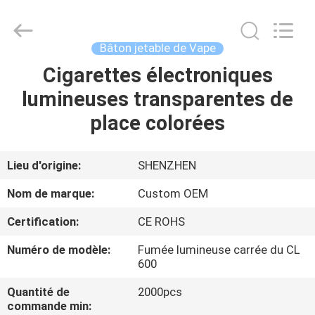
rechargeable
de
400mAh
E
Fournisseur.
Bâton jetable de Vape
Copyright
©
2021
Cigarettes électroniques
MAISON
-
2024
lumineuses transparentes de
huaeason.com.
All
Rights
PRODUITS
place colorées
Reserved.
Developed
by
ECER
VIDÉOS
Lieu d'origine:
SHENZHEN
Nom de marque:
Custom OEM
AU
Certification:
CE ROHS
SUJET
Numéro de modèle:
Fumée lumineuse carrée du CL
DE
600
NOUS
Quantité de
2000pcs
commande min: