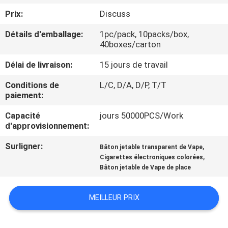
VISITE
Prix:
Discuss
D'USINE
Détails d'emballage:
1pc/pack, 10packs/box,
40boxes/carton
CONTRÔLE
Délai de livraison:
15 jours de travail
DE
Conditions de
L/C, D/A, D/P, T/T
QUALITÉ
paiement:
Capacité
jours 50000PCS/Work
DEMANDEZ
d'approvisionnement:
UNE
Surligner:
,
Bâton jetable transparent de Vape
CITATION
,
Cigarettes électroniques colorées
Bâton jetable de Vape de place
MEILLEUR PRIX