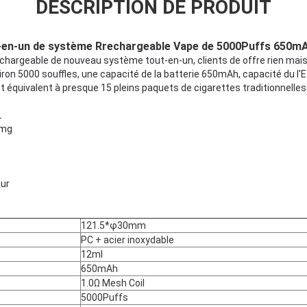
DESCRIPTION DE PRODUIT
t-en-un de système Rrechargeable Vape de 5000Puffs 650m
 rechargeable de nouveau système tout-en-un, clients de offre rien 
iron 5000 souffles, une capacité de la batterie 650mAh, capacité du l'E-
t équivalent à presque 15 pleins paquets de cigarettes traditionnelles
L
0mg
eur
121.5*φ30mm
PC + acier inoxydable
12ml
650mAh
1.0Ω Mesh Coil
5000Puffs