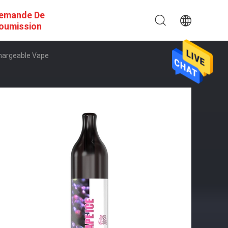
emande De
oumission
hargeable Vape