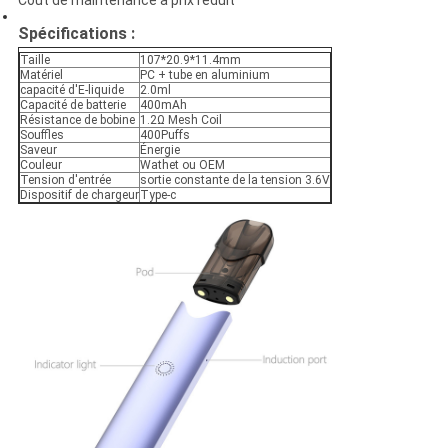
Coût de maintenance à prix réduit
Spécifications :
Taille
107*20.9*11.4mm
Matériel
PC + tube en aluminium
capacité d'E-liquide
2.0ml
Capacité de batterie
400mAh
Résistance de bobine
1.2Ω Mesh Coil
Souffles
400Puffs
Saveur
Énergie
Couleur
Wathet ou OEM
Tension d'entrée
sortie constante de la tension 3.6V
Dispositif de chargeur
Type-c