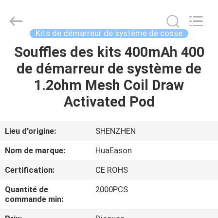
Kit
Pod
System
Fournisseur.
Copyright
Kits de démarreur de système de cosse
©
2021
-
Souffles des kits 400mAh 400
MAISON
2024
huaeason.com.
de démarreur de système de
All
Rights
Reserved.
PRODUITS
1.2ohm Mesh Coil Draw
Developed
by
ECER
Activated Pod
VIDÉOS
Lieu d'origine:
SHENZHEN
AU
Nom de marque:
HuaEason
SUJET
Certification:
CE ROHS
DE
Quantité de
2000PCS
NOUS
commande min: