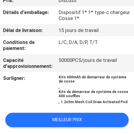
Prix:
Discuss
VISITE
Détails d'emballage:
Dispositif 1* 1* type-c chargeur
D'USINE
Cosse 1*
Délai de livraison:
15 jours de travail
CONTRÔLE
DE
Conditions de
L/C, D/A, D/P, T/T
paiement:
QUALITÉ
Capacité
50000PCS/jours de travail
d'approvisionnement:
DEMANDEZ
Surligner:
Kits 400mAh de démarreur de système
UNE
de cosse
,
CITATION
Kits de démarreur de système de cosse
400 souffles
,
1.2ohm Mesh Coil Draw Activated Pod
MEILLEUR PRIX