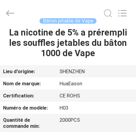
Huayixing
Technology
Co.,
Ltd..
All
Bâton jetable de Vape
Rights
Reserved.
La nicotine de 5% a prérempli
MAISON
Developed
by
ECER
les souffles jetables du bâton
PRODUITS
1000 de Vape
VIDÉOS
Lieu d'origine:
SHENZHEN
Nom de marque:
HuaEason
AU
Certification:
CE ROHS
SUJET
Numéro de modèle:
H03
DE
NOUS
Quantité de
2000PCS
commande min: