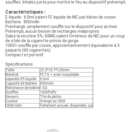
souffles. Inhalez juste pour mettre le feu au dispositif prérempli.
Caractéristiques :
E-liquide : 6.0ml salent l'E-liquide de NIC par bâton de cosse
Batterie : 850mAh
Préchargé, simplement souffle sur le dispositif pour activer
Prérempli, aucun besoin de recharges malpropres
Salez la nicotine 5%, 50MG salent l'intérieur de NIC pour un coup
de style de la cigarette précis de gorge
1000+ souffle par cosse, approximativement équivalente à 3
paquets (60 cigarettes)
Compact et portatif
Spécifications :
Taille
22.2*18.7*120mm
Matériel
PCTG + acier inoxydable
capacité d'E-liquide
6.0ml
Capacité de batterie
850mAh
Résistance de bobine
1.6Ω
Souffles
1000Puffs
Saveurs
Thé de pêche
Couleur
Orange ou OEM
OEM/odm
Fortement accueil, disponible, oui