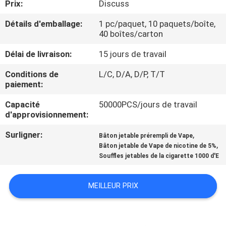
Prix:
Discuss
VISITE
D'USINE
Détails d'emballage:
1 pc/paquet, 10 paquets/boîte,
40 boîtes/carton
CONTRÔLE
Délai de livraison:
15 jours de travail
DE
Conditions de
L/C, D/A, D/P, T/T
paiement:
QUALITÉ
Capacité
50000PCS/jours de travail
d'approvisionnement:
DEMANDEZ
Surligner:
,
Bâton jetable prérempli de Vape
UNE
,
Bâton jetable de Vape de nicotine de 5%
CITATION
Souffles jetables de la cigarette 1000 d'E
MEILLEUR PRIX
PLAN
DU
SITE