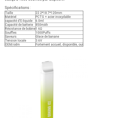
Spécifications :
Taille
22.2*18.7*120mm
Matériel
PCTG + acier inoxydable
capacité d'E-liquide
6.0ml
Capacité de batterie
850mAh
Résistance de bobine
1.6Ω
Souffles
1000Puffs
Saveurs
Glace de banane
Tension locale
3.6V
OEM/odm
Fortement accueil, disponible, oui