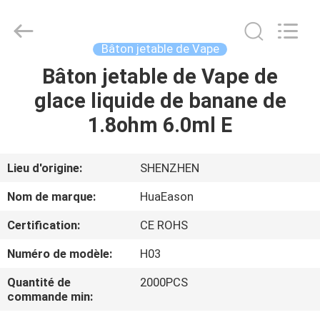
rechargeable
de
50g
Vape
Fournisseur.
Bâton jetable de Vape
Copyright
©
2021
Bâton jetable de Vape de
MAISON
-
2024
glace liquide de banane de
huaeason.com.
All
Rights
PRODUITS
1.8ohm 6.0ml E
Reserved.
Developed
by
ECER
VIDÉOS
Lieu d'origine:
SHENZHEN
Nom de marque:
HuaEason
AU
Certification:
CE ROHS
SUJET
Numéro de modèle:
H03
DE
NOUS
Quantité de
2000PCS
commande min: