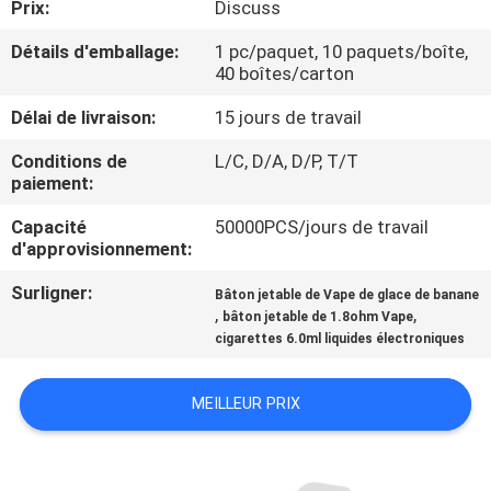
Prix:
Discuss
VISITE
D'USINE
Détails d'emballage:
1 pc/paquet, 10 paquets/boîte,
40 boîtes/carton
CONTRÔLE
Délai de livraison:
15 jours de travail
DE
Conditions de
L/C, D/A, D/P, T/T
paiement:
QUALITÉ
Capacité
50000PCS/jours de travail
d'approvisionnement:
DEMANDEZ
Surligner:
Bâton jetable de Vape de glace de banane
UNE
,
,
bâton jetable de 1.8ohm Vape
CITATION
cigarettes 6.0ml liquides électroniques
MEILLEUR PRIX