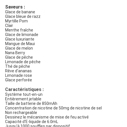
Saveurs :
Glace de banane
Glace bleue de razz
Myrtille Pom
Clair
Menthe fraîche
Glace de limonade
Glace luxuriante
Mangue de Maui
Glace de melon
Nana Berry
Glace de pêche
Limonade de pêche
Thé de pêche
Rêve d'ananas
Limonade rose
Glace perforée
Caractéristiques :
Système tout-en-un
Entièrement jetable
Taille de batterie de 850mAh
Concentration de nicotine de 50mg de nicotine de sel
Non rechargeable
Dessinez le mécanisme de mise de feu activé
Capacité d'E-liquide de 6.0mL
Jusqu'à 1000 souffles par dispositif