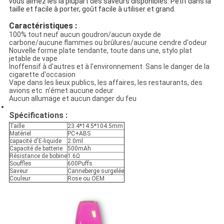
vous aimez les la plupart des saveurs disponibles. Petit dans la
taille et facile à porter, goût facile à utiliser et grand.
Caractéristiques :
100% tout neuf aucun goudron/aucun oxyde de
carbone/aucune flammes ou brûlures/aucune cendre d'odeur
Nouvelle forme plate tendante, toute dans une, stylo plat
jetable de vape
Inoffensif à d'autres et à l'environnement. Sans le danger de la
cigarette d'occasion
Vape dans les lieux publics, les affaires, les restaurants, des
avions etc. n'émet aucune odeur
Aucun allumage et aucun danger du feu
Spécifications :
Taille
23.4*14.5*104.5mm
Matériel
PC+ABS
capacité d'E-liquide
2.0ml
Capacité de batterie
500mAh
Résistance de bobine
1.6Ω
Souffles
600Puffs
Saveur
Canneberge surgelée
Couleur
Rose ou OEM