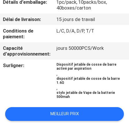
Détails d'emballage:
1pc/pack, 10packs/box,
VISITE
40boxes/carton
D'USINE
Délai de livraison:
15 jours de travail
CONTRÔLE
Conditions de
L/C, D/A, D/P, T/T
paiement:
DE
Capacité
jours 50000PCS/Work
QUALITÉ
d'approvisionnement:
Surligner:
Dispositif jetable de cosse de barre
DEMANDEZ
activé par aspiration
,
UNE
dispositif jetable de cosse de la barre
1.6Ω
,
CITATION
stylo jetable de Vape de la batterie
500mah
MEILLEUR PRIX