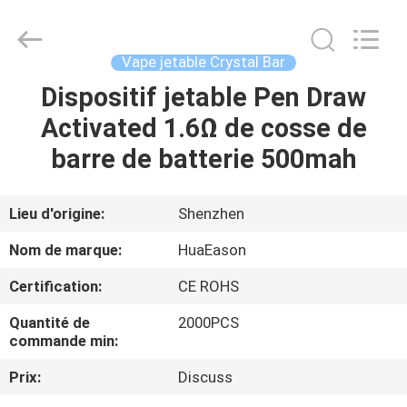
l'acier
inoxydable
E
de
800
Vape jetable Crystal Bar
souffles
Fournisseur.
Copyright
Dispositif jetable Pen Draw
MAISON
©
2021
Activated 1.6Ω de cosse de
-
2024
huaeason.com.
PRODUITS
barre de batterie 500mah
All
Rights
Reserved.
Developed
by
VIDÉOS
Lieu d'origine:
Shenzhen
ECER
Nom de marque:
HuaEason
AU
Certification:
CE ROHS
SUJET
Quantité de
2000PCS
DE
commande min:
NOUS
Prix:
Discuss