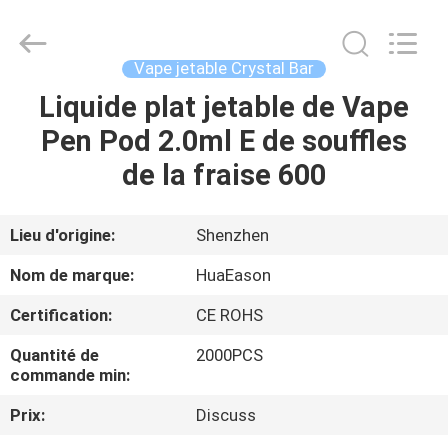
de
5.5mL
E
Fournisseur.
Copyright
Vape jetable Crystal Bar
©
2021
-
Liquide plat jetable de Vape
MAISON
2024
huaeason.com.
Pen Pod 2.0ml E de souffles
All
Rights
Reserved.
PRODUITS
de la fraise 600
Developed
by
ECER
VIDÉOS
Lieu d'origine:
Shenzhen
Nom de marque:
HuaEason
AU
Certification:
CE ROHS
SUJET
Quantité de
2000PCS
DE
commande min:
NOUS
Prix:
Discuss