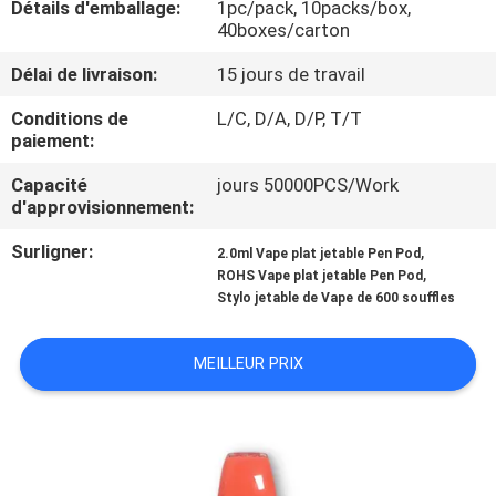
Détails d'emballage:
1pc/pack, 10packs/box,
VISITE
40boxes/carton
D'USINE
Délai de livraison:
15 jours de travail
CONTRÔLE
Conditions de
L/C, D/A, D/P, T/T
paiement:
DE
Capacité
jours 50000PCS/Work
QUALITÉ
d'approvisionnement:
Surligner:
,
2.0ml Vape plat jetable Pen Pod
DEMANDEZ
,
ROHS Vape plat jetable Pen Pod
Stylo jetable de Vape de 600 souffles
UNE
CITATION
MEILLEUR PRIX