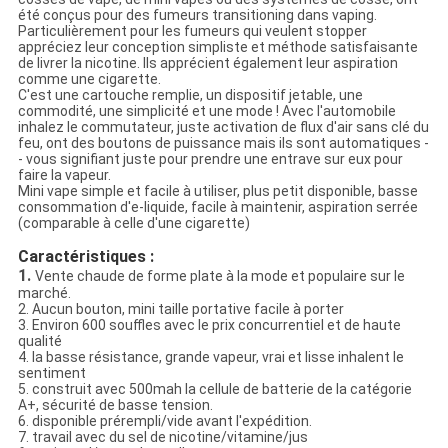
été conçus pour des fumeurs transitioning dans vaping.
Particulièrement pour les fumeurs qui veulent stopper
appréciez leur conception simpliste et méthode satisfaisante
de livrer la nicotine. Ils apprécient également leur aspiration
comme une cigarette.
C'est une cartouche remplie, un dispositif jetable, une
commodité, une simplicité et une mode ! Avec l'automobile
inhalez le commutateur, juste activation de flux d'air sans clé du
feu, ont des boutons de puissance mais ils sont automatiques -
- vous signifiant juste pour prendre une entrave sur eux pour
faire la vapeur.
Mini vape simple et facile à utiliser, plus petit disponible, basse
consommation d'e-liquide, facile à maintenir, aspiration serrée
(comparable à celle d'une cigarette)
Caractéristiques :
1.
Vente chaude de forme plate à la mode et populaire sur le
marché.
2. Aucun bouton, mini taille portative facile à porter
3. Environ 600 souffles avec le prix concurrentiel et de haute
qualité
4. la basse résistance, grande vapeur, vrai et lisse inhalent le
sentiment
5. construit avec 500mah la cellule de batterie de la catégorie
A+, sécurité de basse tension.
6. disponible prérempli/vide avant l'expédition.
7. travail avec du sel de nicotine/vitamine/jus