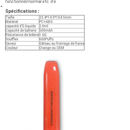
fonctionnel/normal etc. d'e.
Spécifications :
Taille
23.4*14.5*104.5mm
Matériel
PC+ABS
capacité d'E-liquide
2.0ml
Capacité de batterie
500mAh
Résistance de bobine
1.6Ω
Souffles
600Puffs
Saveur
Gâteau au fromage de fraise
Couleur
Orange ou OEM