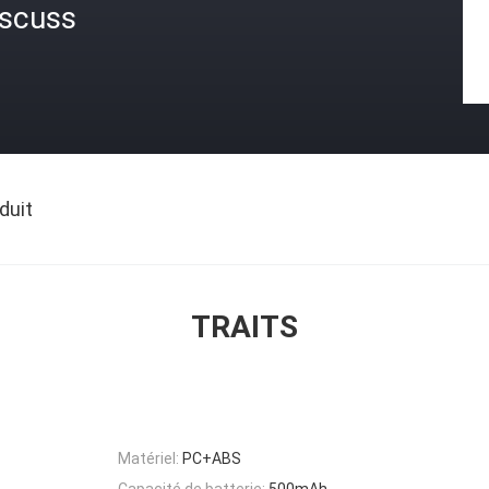
iscuss
duit
TRAITS
Matériel:
PC+ABS
Capacité de batterie:
500mAh