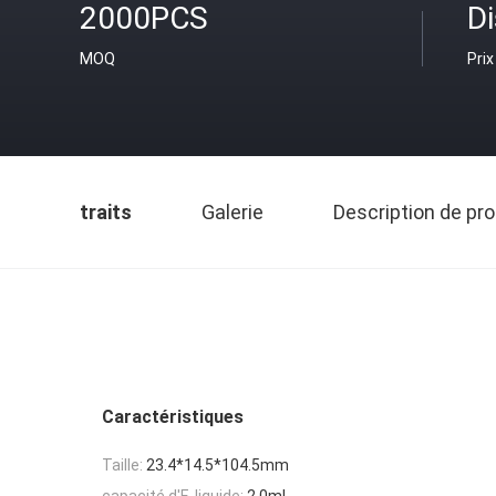
2000PCS
D
MOQ
Prix
traits
Galerie
Description de pro
Caractéristiques
Taille:
23.4*14.5*104.5mm
capacité d'E-liquide:
2.0ml