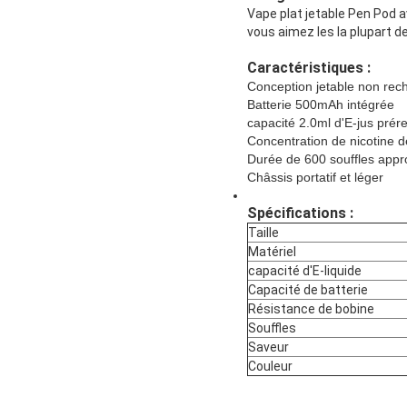
Vape plat jetable Pen Pod
a
vous aimez les la plupart des
Caractéristiques :
Conception jetable non rec
Batterie 500mAh intégrée
capacité 2.0ml d'E-jus prér
Concentration de nicotine 
Durée de 600 souffles app
Châssis portatif et léger
Spécifications :
Taille
Matériel
capacité d'E-liquide
Capacité de batterie
Résistance de bobine
Souffles
Saveur
Couleur