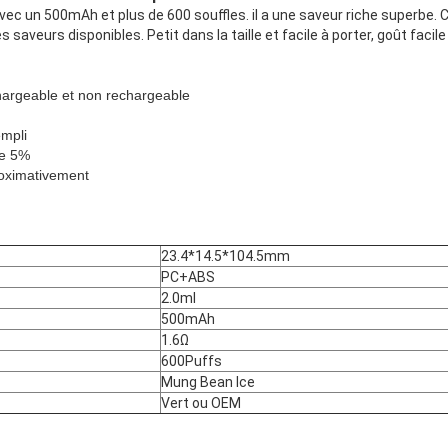
vec un 500mAh et plus de 600 souffles. il a une saveur riche superbe. 
 saveurs disponibles. Petit dans la taille et facile à porter, goût facile 
hargeable et non rechargeable
empli
de 5%
roximativement
23.4*14.5*104.5mm
PC+ABS
2.0ml
500mAh
1.6Ω
600Puffs
Mung Bean Ice
Vert ou OEM