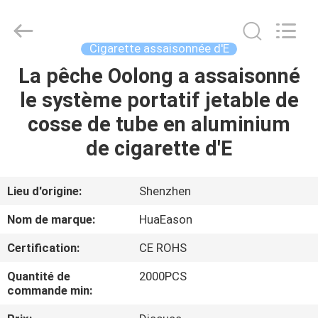
assaisonné
des
clopes
d'E
Fournisseur.
Cigarette assaisonnée d'E
Copyright
©
2021
La pêche Oolong a assaisonné
MAISON
-
2024
le système portatif jetable de
huaeason.com.
All
Rights
PRODUITS
cosse de tube en aluminium
Reserved.
Developed
by
de cigarette d'E
ECER
VIDÉOS
Lieu d'origine:
Shenzhen
AU
Nom de marque:
HuaEason
SUJET
Certification:
CE ROHS
DE
Quantité de
2000PCS
NOUS
commande min: