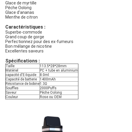
Glace de myrtille
Pêche Oolong
Glace d'ananas
Menthe de citron
Caractéristiques :
Superbe-commode
Grand coup de gorge
Perfectionnez pour des ex-fumeurs
Bon mélange de nicotine
Excellentes saveurs
Spécifications :
Taille
113.5*28*28mm
Matériel
PC + tube en aluminium
capacité d'E-liquide
8.0ml
Capacité de batterie
1400mAh
Résistance de bobine
1.3Ω
Souffles
2000Puffs
Saveur
Pêche Oolong
Couleur
Rose ou OEM