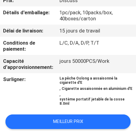
Prix:
Discuss
VISITE
Détails d'emballage:
1pc/pack, 10packs/box,
D'USINE
40boxes/carton
Délai de livraison:
15 jours de travail
CONTRÔLE
DE
Conditions de
L/C, D/A, D/P, T/T
paiement:
QUALITÉ
Capacité
jours 50000PCS/Work
d'approvisionnement:
DEMANDEZ
Surligner:
La pêche Oolong a assaisonné la
UNE
cigarette d'E
,
Cigarette assaisonnée en aluminium d'E
CITATION
,
système portatif jetable de la cosse
8.0ml
MEILLEUR PRIX