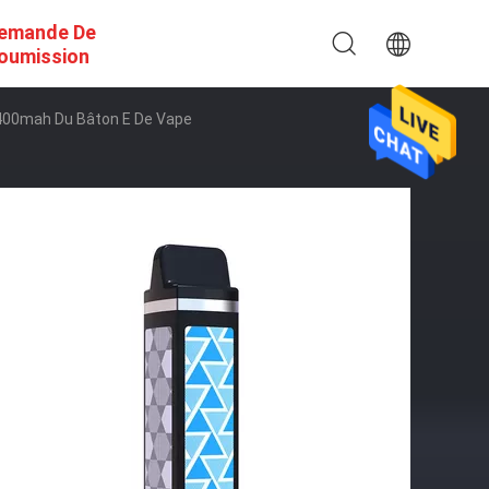
emande De
oumission
 1400mah Du Bâton E De Vape