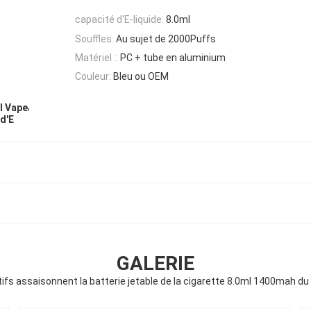
capacité d'E-liquide:
8.0ml
Souffles:
Au sujet de 2000Puffs
Matériel ::
PC + tube en aluminium
Couleur:
Bleu ou OEM
,
l Vape
 d'E
GALERIE
tifs assaisonnent la batterie jetable de la cigarette 8.0ml 1400mah d