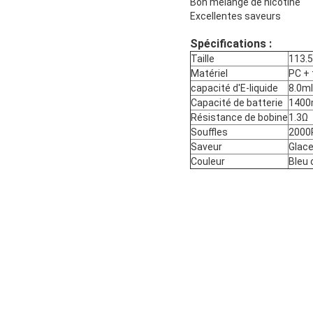
Bon mélange de nicotine
Excellentes saveurs
Spécifications :
Taille
113.
Matériel
PC + 
capacité d'E-liquide
8.0ml
Capacité de batterie
140
Résistance de bobine
1.3Ω
Souffles
2000
Saveur
Glace
Couleur
Bleu