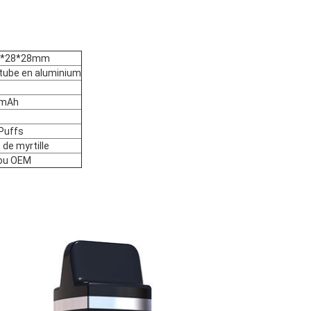
5*28*28mm
tube en aluminium
0mAh
Puffs
 de myrtille
 ou OEM