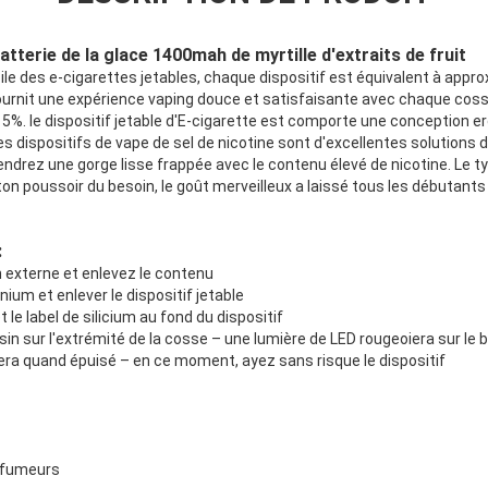
atterie de la glace 1400mah de myrtille d'extraits de fruit
le des e-cigarettes jetables, chaque dispositif est équivalent à appr
ournit une expérience vaping douce et satisfaisante avec chaque coss
e 5%. le dispositif jetable d'E-cigarette est comporte une conception e
Les dispositifs de vape de sel de nicotine sont d'excellentes solutions
iendrez une gorge lisse frappée avec le contenu élevé de nicotine. Le t
 poussoir du besoin, le goût merveilleux a laissé tous les débutants 
:
n externe et enlevez le contenu
nium et enlever le dispositif jetable
et le label de silicium au fond du dispositif
ssin sur l'extrémité de la cosse – une lumière de LED rougeoiera sur le b
tera quand épuisé – en ce moment, ayez sans risque le dispositif
-fumeurs