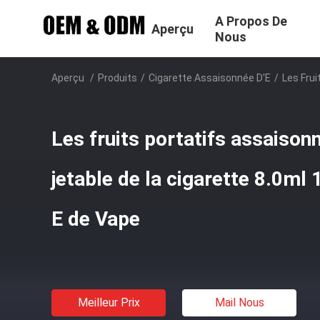
A Propos De
Aperçu
Nous
Aperçu
/
Produits
/
Cigarette Assaisonnée D'E
/
Les Fru
Les fruits portatifs assaisonn
jetable de la cigarette 8.0m
E de Vape
Meilleur Prix
Mail Nous