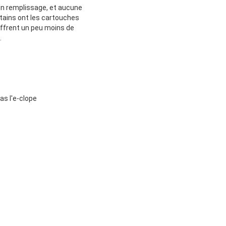
cun remplissage, et aucune
ertains ont les cartouches
 offrent un peu moins de
.
as l'e-clope