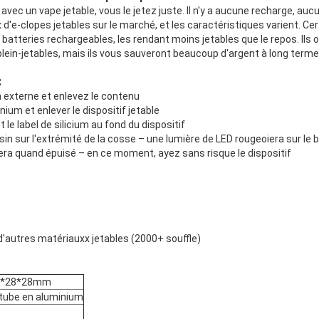
 avec un vape jetable, vous le jetez juste. Il n'y a aucune recharge, au
ix d'e-clopes jetables sur le marché, et les caractéristiques varient. C
s batteries rechargeables, les rendant moins jetables que le repos. Ils
lein-jetables, mais ils vous sauveront beaucoup d'argent à long terme
:
n externe et enlevez le contenu
nium et enlever le dispositif jetable
et le label de silicium au fond du dispositif
ssin sur l'extrémité de la cosse – une lumière de LED rougeoiera sur le b
tera quand épuisé – en ce moment, ayez sans risque le dispositif
'autres matériauxx jetables (2000+ souffle)
5*28*28mm
tube en aluminium