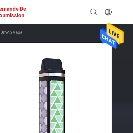
emande De
oumission
1200mAh Vape