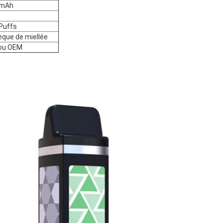
0mAh
Puffs
que de miellée
 ou OEM