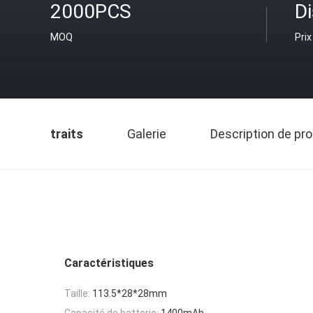
2000PCS
D
MOQ
Prix
traits
Galerie
Description de pro
Caractéristiques
Taille:
113.5*28*28mm
Capacité de batterie:
1400mAh