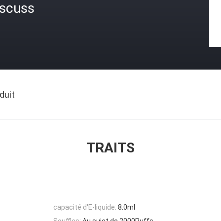
iscuss
duit
TRAITS
capacité d'E-liquide:
8.0ml
Souffles:
Au sujet de 2000Puffs