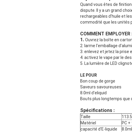
Quand vous êtes de finition
dispute. Il y a un grand cho
rechargeables d'huile et le
commodité que les unités p
COMMENT EMPLOYER 
1.
Ouvrez la boîte en carto
2. larme l'emballage d'alumi
3. enlevez et jetez la prise 
4. activez le vape par le de
5. La lumière de LED cligno
LE POUR
Bon coup de gorge
Saveurs savoureuses
8.0ml d'eliquid
Bouts plus longtemps que d
Spécifications :
Taille
113.
Matériel
PC + 
capacité d'E-liquide
8.0ml