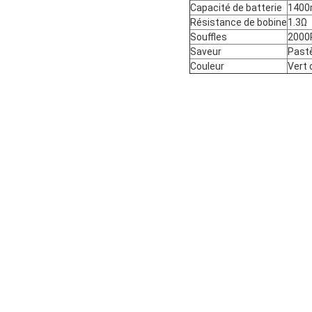
Capacité de batterie
140
Résistance de bobine
1.3Ω
Souffles
2000
Saveur
Pastè
Couleur
Vert