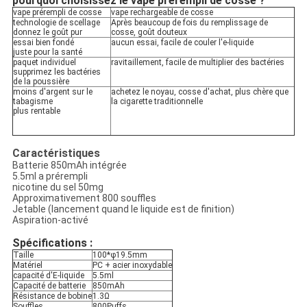
pourquoi choisissez le vape prérempli de cosse ?
vape prérempli de cosse
vape rechargeable de cosse
technologie de scellage
Après beaucoup de fois du remplissage de
donnez le goût pur
cosse, goût douteux
essai bien fondé
aucun essai, facile de couler l'e-liquide
juste pour la santé
paquet individuel
ravitaillement, facile de multiplier des bactéries
supprimez les bactéries
de la poussière
moins d'argent sur le
achetez le noyau, cosse d'achat, plus chère que
tabagisme
la cigarette traditionnelle
plus rentable
Caractéristiques
Batterie 850mAh intégrée
5.5ml a prérempli
nicotine du sel 50mg
Approximativement 800 souffles
Jetable (lancement quand le liquide est de finition)
Aspiration-activé
Spécifications :
Taille
100*φ19.5mm
Matériel
PC + acier inoxydable
capacité d'E-liquide
5.5ml
Capacité de batterie
850mAh
Résistance de bobine
1.3Ω
Souffles
800Puffs