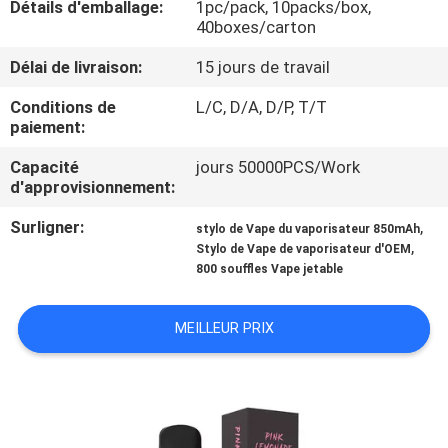
Détails d'emballage:
1pc/pack, 10packs/box,
VISITE
40boxes/carton
D'USINE
Délai de livraison:
15 jours de travail
CONTRÔLE
Conditions de
L/C, D/A, D/P, T/T
paiement:
DE
Capacité
jours 50000PCS/Work
QUALITÉ
d'approvisionnement:
Surligner:
,
stylo de Vape du vaporisateur 850mAh
DEMANDEZ
,
Stylo de Vape de vaporisateur d'OEM
800 souffles Vape jetable
UNE
CITATION
MEILLEUR PRIX