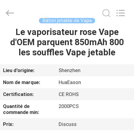
rechargeable
de
400mAh
E
Fournisseur.
Bâton jetable de Vape
Copyright
©
2021
Le vaporisateur rose Vape
MAISON
-
2024
d'OEM parquent 850mAh 800
huaeason.com.
All
Rights
PRODUITS
les souffles Vape jetable
Reserved.
Developed
by
ECER
VIDÉOS
Lieu d'origine:
Shenzhen
Nom de marque:
HuaEason
AU
Certification:
CE ROHS
SUJET
Quantité de
2000PCS
DE
commande min:
NOUS
Prix:
Discuss