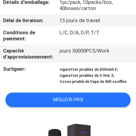
Détails d'emballage:
1pc/pack, 10packs/box,
VISITE
40boxes/carton
D'USINE
Délai de livraison:
15 jours de travail
CONTRÔLE
Conditions de
L/C, D/A, D/P, T/T
paiement:
DE
Capacité
jours 50000PCS/Work
QUALITÉ
d'approvisionnement:
Surligner:
,
cigarettes jetables de 850mAh E
DEMANDEZ
,
cigarettes jetables de 5.5mL E
Cosse jetable de Vape de 800 souffles
UNE
CITATION
MEILLEUR PRIX