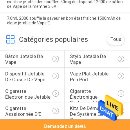
nicotine jetable des souffles 50mg du dispositif 2000 de bâton
de Vape de la menthe 3.6V
7.0mL 2000 souffle la saveur en bon état fraîche 1500mAh de
clope jetable de Vape E
Catégories populaires
Tous
Bâton Jetable De 
Stylo Jetable De 
Vape
Vape
Dispositif Jetable 
Vape Plat Jetable 
De Cosse De Vape
Pen Pod
Cigarette 
Cigarette 
Électronique Jetable
Électronique 
Rechargeable
Cigarette 
Kits De Démarreur 
Assaisonnée D'E
De Système De 
Cosse
Demandez un devis