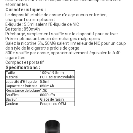
étonnantes.
Caractéristiques :
Le dispositif jetable de cosse n'exige aucun entretien,
chargeant ou remplissant
E-liquide : 5.5ml salent l'E-liquide de NIC
Batterie : 850mAh
Préchargé, simplement souffle sur le dispositif pour activer
Prérempli, aucun besoin de recharges malpropres
Salez la nicotine 5%, 50MG salent l'intérieur de NIC pour un coup
de style de la cigarette précis de gorge
800+ souffle par cosse, approximativement équivalente à 40
cigarettes.
Compact et portatif
Spécifications :
Taille
100*φ19.5mm
Matériel
PC + acier inoxydable
capacité d'E-liquide
5.5ml
Capacité de batterie
850mAh
Résistance de bobine
1.3Ω
Souffles
800Puffs
Saveur
Glace de raisin
Couleur
Pourpre ou OEM