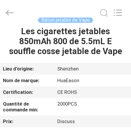
rechargeable
de
50g
Vape
Fournisseur.
Bâton jetable de Vape
Copyright
©
2021
Les cigarettes jetables
MAISON
-
2024
850mAh 800 de 5.5mL E
huaeason.com.
All
Rights
PRODUITS
souffle cosse jetable de Vape
Reserved.
Developed
by
ECER
VIDÉOS
Lieu d'origine:
Shenzhen
Nom de marque:
HuaEason
AU
Certification:
CE ROHS
SUJET
Quantité de
2000PCS
DE
commande min:
NOUS
Prix:
Discuss