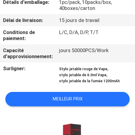
Détails d'emballage:
1pc/pack, 10packs/box,
VISITE
40boxes/carton
D'USINE
Délai de livraison:
15 jours de travail
CONTRÔLE
Conditions de
L/C, D/A, D/P, T/T
paiement:
DE
Capacité
jours 50000PCS/Work
QUALITÉ
d'approvisionnement:
Surligner:
,
Stylo jetable rouge de Vape
DEMANDEZ
,
stylo jetable de 6.0ml Vape
stylo jetable de la fumée 1200mAh
UNE
CITATION
MEILLEUR PRIX