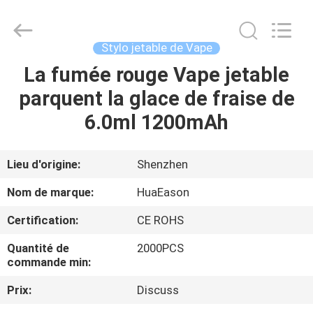
de
ROHS
Vape
Fournisseur.
Copyright
Stylo jetable de Vape
©
2021
-
La fumée rouge Vape jetable
MAISON
2024
huaeason.com.
parquent la glace de fraise de
All
Rights
Reserved.
PRODUITS
6.0ml 1200mAh
Developed
by
ECER
VIDÉOS
Lieu d'origine:
Shenzhen
Nom de marque:
HuaEason
AU
Certification:
CE ROHS
SUJET
Quantité de
2000PCS
DE
commande min:
NOUS
Prix:
Discuss