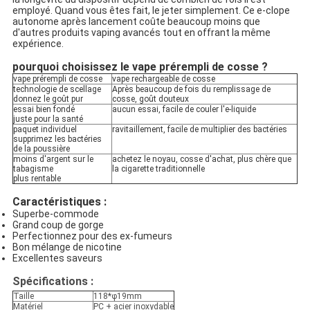
employé. Quand vous êtes fait, le jeter simplement. Ce e-clope
autonome après lancement coûte beaucoup moins que
d'autres produits vaping avancés tout en offrant la même
expérience.
pourquoi choisissez le vape prérempli de cosse ?
vape prérempli de cosse
vape rechargeable de cosse
technologie de scellage
Après beaucoup de fois du remplissage de
donnez le goût pur
cosse, goût douteux
essai bien fondé
aucun essai, facile de couler l'e-liquide
juste pour la santé
paquet individuel
ravitaillement, facile de multiplier des bactéries
supprimez les bactéries
de la poussière
moins d'argent sur le
achetez le noyau, cosse d'achat, plus chère que
tabagisme
la cigarette traditionnelle
plus rentable
Caractéristiques :
Superbe-commode
Grand coup de gorge
Perfectionnez pour des ex-fumeurs
Bon mélange de nicotine
Excellentes saveurs
Spécifications :
Taille
118*φ19mm
Matériel
PC + acier inoxydable