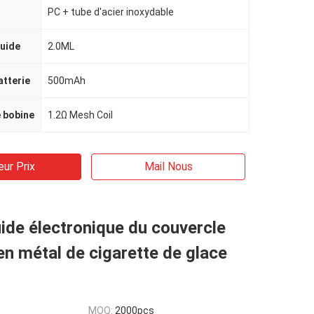
PC + tube d'acier inoxydable
quide
2.0ML
atterie
500mAh
 bobine
1.2Ω Mesh Coil
eur Prix
Mail Nous
uide électronique du couvercle
 en métal de cigarette de glace
MOQ:
2000pcs