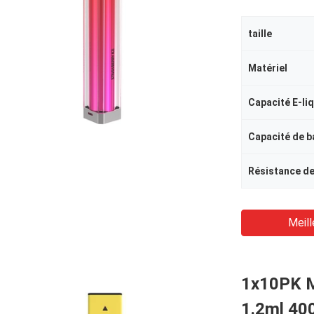
taille
Matériel
Capacité E-li
Capacité de b
Résistance de
Meill
1x10PK M
1.2ml 400