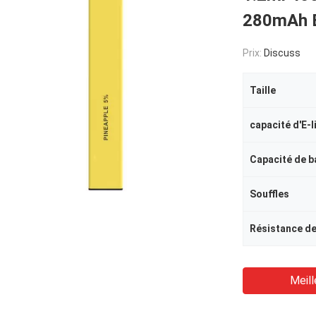
280mAh 
Prix:
Discuss
Taille
capacité d'E-l
Capacité de b
Souffles
Résistance de
Meill