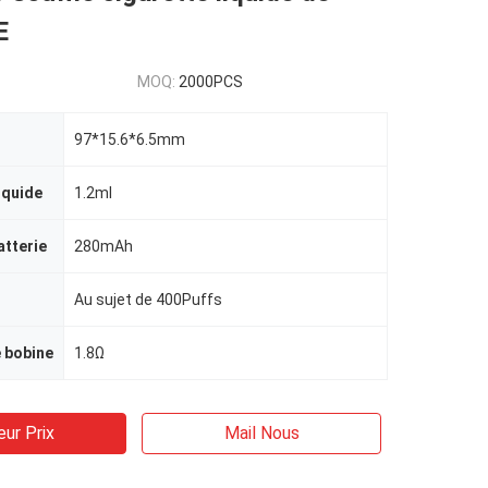
E
MOQ:
2000PCS
97*15.6*6.5mm
iquide
1.2ml
atterie
280mAh
Au sujet de 400Puffs
 bobine
1.8Ω
eur Prix
Mail Nous