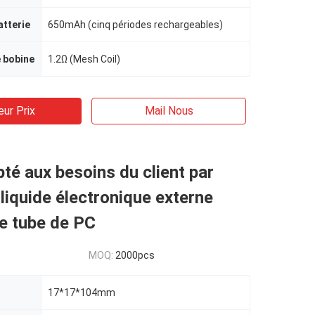
atterie
650mAh (cinq périodes rechargeables)
 bobine
1.2Ω (Mesh Coil)
eur Prix
Mail Nous
té aux besoins du client par
 liquide électronique externe
e tube de PC
MOQ:
2000pcs
17*17*104mm