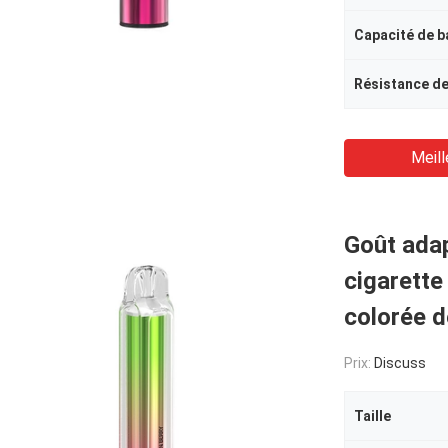
Capacité de b
Résistance de
Meill
Goût adap
cigarette
colorée d
Prix:
Discuss
Taille