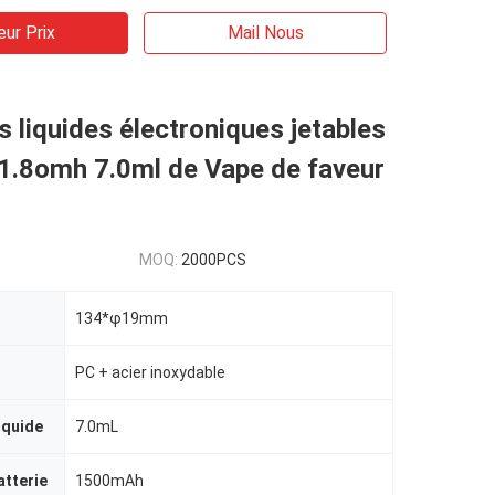
eur Prix
Mail Nous
s liquides électroniques jetables
 1.8omh 7.0ml de Vape de faveur
MOQ:
2000PCS
134*φ19mm
PC + acier inoxydable
iquide
7.0mL
atterie
1500mAh