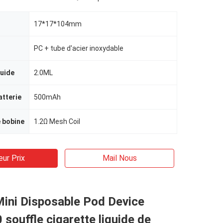
17*17*104mm
PC + tube d'acier inoxydable
quide
2.0ML
atterie
500mAh
 bobine
1.2Ω Mesh Coil
eur Prix
Mail Nous
ini Disposable Pod Device
 souffle cigarette liquide de