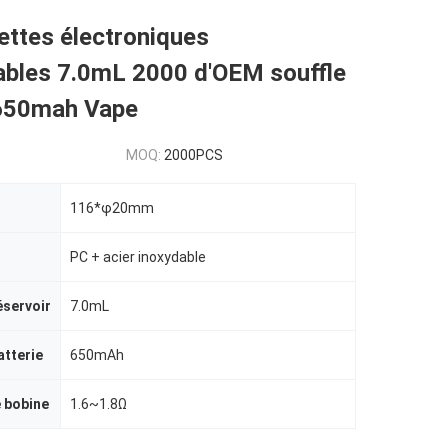
ettes électroniques
ables 7.0mL 2000 d'OEM souffle
 650mah Vape
3
MOQ:
2000PCS
116*φ20mm
PC + acier inoxydable
éservoir
7.0mL
atterie
650mAh
 bobine
1.6~1.8Ω