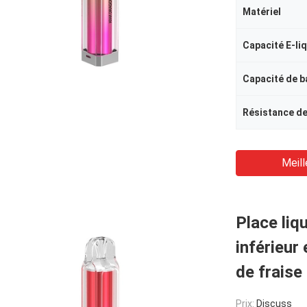
Matériel
Capacité E-li
Capacité de b
Résistance de
Meill
Place liq
inférieur
de fraise
Prix:
Discuss